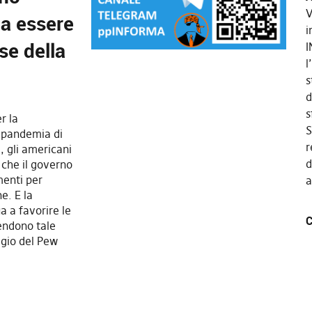
V
 a essere
i
se della
I
l
s
d
s
r la
S
a pandemia di
r
, gli americani
d
a che il governo
menti per
a
ne. E la
 a favorire le
C
endono tale
gio del Pew