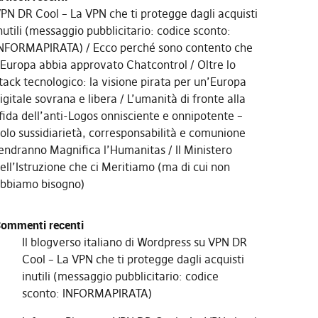
PN DR Cool – La VPN che ti protegge dagli acquisti
nutili (messaggio pubblicitario: codice sconto:
NFORMAPIRATA)
Ecco perché sono contento che
’Europa abbia approvato Chatcontrol
Oltre lo
tack tecnologico: la visione pirata per un’Europa
igitale sovrana e libera
L’umanità di fronte alla
fida dell’anti-Logos onnisciente e onnipotente –
olo sussidiarietà, corresponsabilità e comunione
endranno Magnifica l’Humanitas
Il Ministero
ell’Istruzione che ci Meritiamo (ma di cui non
bbiamo bisogno)
ommenti recenti
Il blogverso italiano di Wordpress
su
VPN DR
Cool – La VPN che ti protegge dagli acquisti
inutili (messaggio pubblicitario: codice
sconto: INFORMAPIRATA)