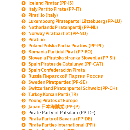
Iceland Píratar (PP-IS)
Italy Partito Pirata (PP-IT)
Pirati.io (Italy)
Luxembourg Piratepartei Lëtzebuerg (PP-LU)
Netherlands Piratenpartij (PP-NL)
Norway Piratpartiet (PP-NO)
Pirati.io
Poland Polska Partia Piratów (PP-PL)
Romania Partidul Pirat (PP-RO)
Slovenia Piratska stranka Slovenije (PP-SI)
Spain Pirates de Catalunya (PP-CAT)
Spain Confederación Pirata
Russia Пиратской Партии России
Sweden Piratpartiet (PP-SE)
Switzerland Piratenpartei Schweiz (PP-CH)
Turkey Korsan Parti (TR)
Young Pirates of Europe
Japan 日本海賊党 (PP-JP)
Pirate Party of Potsdam (PP-DE)
Pirate Party of Bavaria (PP-DE)
Pirate Parties International (PPI)