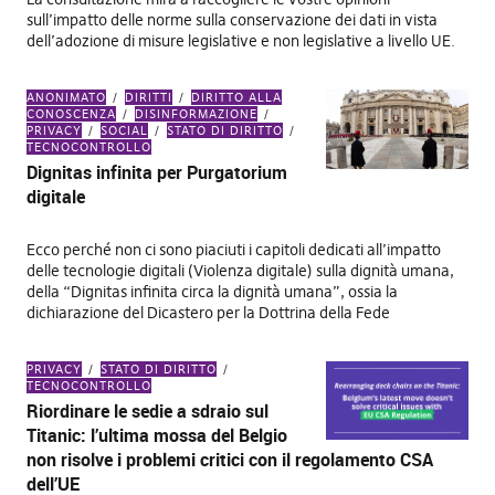
sull’impatto delle norme sulla conservazione dei dati in vista
dell’adozione di misure legislative e non legislative a livello UE.
ANONIMATO
DIRITTI
DIRITTO ALLA
CONOSCENZA
DISINFORMAZIONE
PRIVACY
SOCIAL
STATO DI DIRITTO
TECNOCONTROLLO
Dignitas infinita per Purgatorium
digitale
Ecco perché non ci sono piaciuti i capitoli dedicati all’impatto
delle tecnologie digitali (Violenza digitale) sulla dignità umana,
della “Dignitas infinita circa la dignità umana”, ossia la
dichiarazione del Dicastero per la Dottrina della Fede
PRIVACY
STATO DI DIRITTO
TECNOCONTROLLO
Riordinare le sedie a sdraio sul
Titanic: l’ultima mossa del Belgio
non risolve i problemi critici con il regolamento CSA
dell’UE