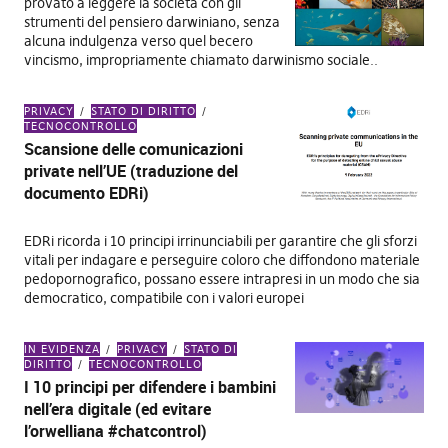
provato a leggere la società con gli
strumenti del pensiero darwiniano, senza
alcuna indulgenza verso quel becero
vincismo, impropriamente chiamato darwinismo sociale..
PRIVACY
STATO DI DIRITTO
TECNOCONTROLLO
Scansione delle comunicazioni
private nell’UE (traduzione del
documento EDRi)
EDRi ricorda i 10 principi irrinunciabili per garantire che gli sforzi
vitali per indagare e perseguire coloro che diffondono materiale
pedopornografico, possano essere intrapresi in un modo che sia
democratico, compatibile con i valori europei
IN EVIDENZA
PRIVACY
STATO DI
DIRITTO
TECNOCONTROLLO
I 10 principi per difendere i bambini
nell’era digitale (ed evitare
l’orwelliana #chatcontrol)