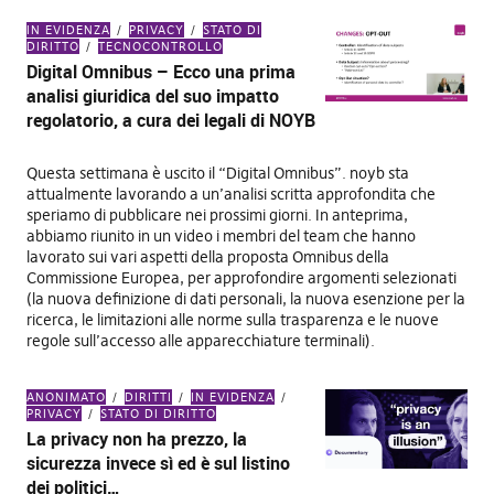
IN EVIDENZA
PRIVACY
STATO DI
DIRITTO
TECNOCONTROLLO
Digital Omnibus – Ecco una prima
analisi giuridica del suo impatto
regolatorio, a cura dei legali di NOYB
Questa settimana è uscito il “Digital Omnibus”. noyb sta
attualmente lavorando a un’analisi scritta approfondita che
speriamo di pubblicare nei prossimi giorni. In anteprima,
abbiamo riunito in un video i membri del team che hanno
lavorato sui vari aspetti della proposta Omnibus della
Commissione Europea, per approfondire argomenti selezionati
(la nuova definizione di dati personali, la nuova esenzione per la
ricerca, le limitazioni alle norme sulla trasparenza e le nuove
regole sull’accesso alle apparecchiature terminali).
ANONIMATO
DIRITTI
IN EVIDENZA
PRIVACY
STATO DI DIRITTO
La privacy non ha prezzo, la
sicurezza invece sì ed è sul listino
dei politici…