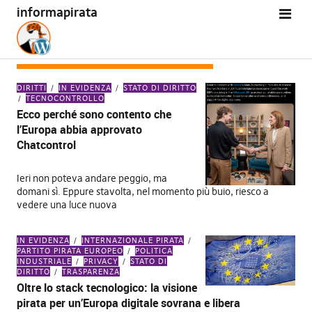
informapirata
CATEGORIA:
STATO DI DIRITTO
DIRITTI
IN EVIDENZA
STATO DI DIRITTO
TECNOCONTROLLO
Ecco perché sono contento che
l’Europa abbia approvato
Chatcontrol
Ieri non poteva andare peggio, ma
domani sì. Eppure stavolta, nel momento più buio, riesco a
vedere una luce nuova
IN EVIDENZA
INTERNAZIONALE PIRATA
PARTITO PIRATA EUROPEO
POLITICA
INDUSTRIALE
PRIVACY
STATO DI
DIRITTO
TRASPARENZA
Oltre lo stack tecnologico: la visione
pirata per un’Europa digitale sovrana e libera