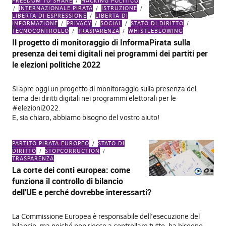
FREEDOM TO SHARE
HACKING POLITICO
INTERNAZIONALE PIRATA
ISTRUZIONE
LIBERTÀ DI ESPRESSIONE
LIBERTÀ DI
INFORMAZIONE
PRIVACY
SOCIAL
STATO DI DIRITTO
TECNOCONTROLLO
TRASPARENZA
WHISTLEBLOWING
Il progetto di monitoraggio di InformaPirata sulla
presenza dei temi digitali nei programmi dei partiti per
le elezioni politiche 2022
Si apre oggi un progetto di monitoraggio sulla presenza del
tema dei diritti digitali nei programmi elettorali per le
#elezioni2022.
E, sia chiaro, abbiamo bisogno del vostro aiuto!
PARTITO PIRATA EUROPEO
STATO DI
DIRITTO
STOPCORRUCTION
TRASPARENZA
La corte dei conti europea: come
funziona il controllo di bilancio
dell’UE e perché dovrebbe interessarti?
La Commissione Europea è responsabile dell’esecuzione del