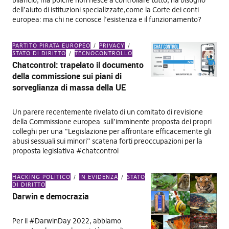
bilancio, ma poiché non riesce a controllare tutto, ha bisogno
dell’aiuto di istituzioni specializzate,come la Corte dei conti
europea: ma chi ne conosce l’esistenza e il funzionamento?
PARTITO PIRATA EUROPEO
PRIVACY
STATO DI DIRITTO
TECNOCONTROLLO
Chatcontrol: trapelato il documento
della commissione sui piani di
sorveglianza di massa della UE
Un parere recentemente rivelato di un comitato di revisione
della Commissione europea sull’imminente proposta dei propri
colleghi per una “Legislazione per affrontare efficacemente gli
abusi sessuali sui minori” scatena forti preoccupazioni per la
proposta legislativa #chatcontrol
HACKING POLITICO
IN EVIDENZA
STATO
DI DIRITTO
Darwin e democrazia
Per il #DarwinDay 2022, abbiamo