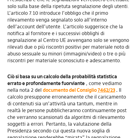
solo sulla base della ripetuta segnalazione degli utenti.
L’articolo 7.10 introduce l’obbligo che il primo
rilevamento venga segnalato solo all’interno
dell’account dell’utente. L’articolo suggerisce che la
notifica al fornitore e i successivi obblighi di
segnalazione al Centro UE avvengano solo se vengono
rilevati due o più riscontri positivi per materiale noto di
abuso sessuale su minori (immagini/video) o tre o più
riscontri per materiale sconosciuto e adescamento.
Ciò
si basa su un calcolo della probabilità statistica
errato e profondamente fuorviante
, come vediamo
nella nota 2 del
documento del Consiglio
7462/23
.
Il
calcolo presuppone erroneamente che il caricamento
di contenuti sia un’attività una tantum, mentre in
realtà le persone pubblicheranno continuamente post
che verranno scansionati da algoritmi di rilevamento
soggetti a errori. Pertanto, la valutazione della
Presidenza secondo cui questa nuova soglia di
segnalazione renderebbe “mirata” la segnalazione