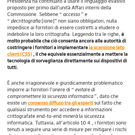
Presidenza ha continuato a usare il linguaggio evasivo
proposto per primo dall’unità Affari interni della
Commissione. Sebbene “
accesso
” e
“
decrittografia
[ione]” non siano obbligatori, nulla
impedisce ai fornitori di essere costretti a eludere o
indebolire la loro crittografia. Leggendo tra le righe,
è
molto probabile che ciò consenta ancora alle autorità di
costringere i fornitori a implementare
la scansione lato
client (CSS)
, il che equivale essenzialmente a mettere la
tecnologia di sorveglianza direttamente sui dispositivi di
tutti.
È anche irragionevole e giuridicamente problematico
imporre ai fornitori l’onere di “
evitare di
compromettere la sicurezza informatica
”, dato che
esiste un
consenso diffuso tra gli esperti
sul fatto che
qualsiasi strumento per accedere a informazioni
crittografate end-to-end
minerà
la sicurezza
informatica. Tuttavia, all’articolo 10.4., i fornitori sono
tenuti a seguire una serie di misure per mitigare i rischi