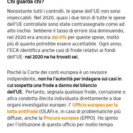
Chi guarda chi?
Nonostante tutti i controlli, le spese dell’UE non sono
impeccabili. Nel 2020, quasi i due terzi di tutte le spese
dell’UE controllate sono state contrassegnate come ad
alto rischio. Sebbene il tasso di errore stia diminuendo,
nel 2020 era ancora
del 4%
per queste spese, molto
più di quanto potrebbe essere accettabile. Ogni anno,
l’ECA identifica anche casi di frode relativi ai fondi
dell’UE:
nel 2020 ne ha trovati sei.
Poiché la Corte dei conti europea è un revisore
indipendente,
non ha l’autorità per indagare sui casi in
cui sospetta una frode a danno del bilancio
dell’UE.
Pertanto, segnala qualsiasi frode, corruzione o
altra condotta illecita individuata direttamente a due
organi investigativi europei: l’
Ufficio europeo per la
lotta antifrode
(OLAF) e, in caso di problematiche più
diffuse, anche la
Procura europea
(EPPO). Ho spinto
per l’istituzione di questo ufficio per molto tempo.