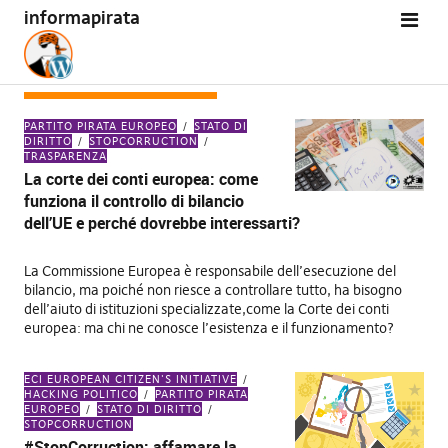
informapirata
TAG:
FONDI EUROPEI
PARTITO PIRATA EUROPEO
STATO DI
DIRITTO
STOPCORRUCTION
TRASPARENZA
La corte dei conti europea: come
funziona il controllo di bilancio
dell’UE e perché dovrebbe interessarti?
La Commissione Europea è responsabile dell’esecuzione del
bilancio, ma poiché non riesce a controllare tutto, ha bisogno
dell’aiuto di istituzioni specializzate,come la Corte dei conti
europea: ma chi ne conosce l’esistenza e il funzionamento?
ECI EUROPEAN CITIZEN'S INITIATIVE
HACKING POLITICO
PARTITO PIRATA
EUROPEO
STATO DI DIRITTO
STOPCORRUCTION
#StopCorruction: affamare la