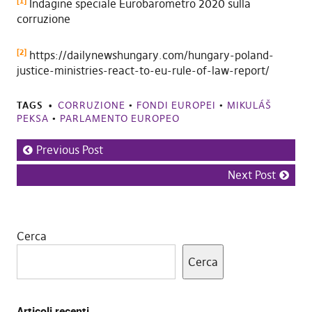
[1]
Indagine speciale Eurobarometro 2020 sulla
corruzione
[2]
https://dailynewshungary.com/hungary-poland-
justice-ministries-react-to-eu-rule-of-law-report/
TAGS
CORRUZIONE
•
FONDI EUROPEI
•
MIKULÁŠ
PEKSA
•
PARLAMENTO EUROPEO
Previous Post
Next Post
Cerca
Cerca
Articoli recenti