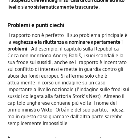
il
sospetto che le indagini sui casi di corruzione ad alto
livello siano sistematicamente trascurate
.
Problemi e punti ciechi
Il rapporto non è perfetto. Il suo problema principale è
la
vaghezza e la riluttanza a nominare apertamente i
problemi
. Ad esempio, il capitolo sulla Repubblica
Ceca non menziona Andrej Babiš, i suoi scandali e la
sua frode sui sussidi, anche se il rapporto è incentrato
sul conflitto di interessi e mette in guardia contro gli
abusi dei fondi europei. Si afferma solo che è
attualmente in corso un’indagine su un caso
importante a livello nazionale (l’indagine sulle frodi sui
sussidi collegata alla fattoria Stork’s Nest). Almeno il
capitolo ungherese contiene più volte il nome del
primo ministro Viktor Orbán e del suo partito, Fidesz,
ma in questo caso guardare dall’altra parte sarebbe
semplicemente impossibile.