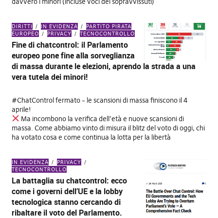
davvero i minori (incluse voci dei sopravvissuti)
DIRITTI
IN EVIDENZA
PARTITO PIRATA
EUROPEO
PRIVACY
TECNOCONTROLLO
Fine di chatcontrol: il Parlamento
europeo pone fine alla sorveglianza
di massa durante le elezioni, aprendo la strada a una
vera tutela dei minori!
#ChatControl fermato – le scansioni di massa finiscono il 4
aprile!
Ma incombono la verifica dell’età e nuove scansioni di
massa. Come abbiamo vinto di misura il blitz del voto di oggi, chi
ha votato cosa e come continua la lotta per la libertà
IN EVIDENZA
PRIVACY
TECNOCONTROLLO
La battaglia su chatcontrol: ecco
come i governi dell’UE e la lobby
tecnologica stanno cercando di
ribaltare il voto del Parlamento.