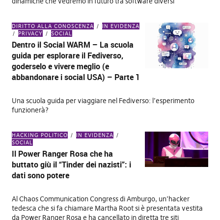
dinamiche che vedremo in futuro tra software diversi
DIRITTO ALLA CONOSCENZA
IN EVIDENZA
PRIVACY
SOCIAL
Dentro il Social WARM – La scuola
guida per esplorare il Fediverso,
goderselo e vivere meglio (e
abbandonare i social USA) – Parte 1
Una scuola guida per viaggiare nel Fediverso: l’esperimento
funzionerà?
HACKING POLITICO
IN EVIDENZA
SOCIAL
Il Power Ranger Rosa che ha
buttato giù il “Tinder dei nazisti”: i
dati sono potere
Al Chaos Communication Congress di Amburgo, un’hacker
tedesca che si fa chiamare Martha Root si è presentata vestita
da Power Ranger Rosa e ha cancellato in diretta tre siti