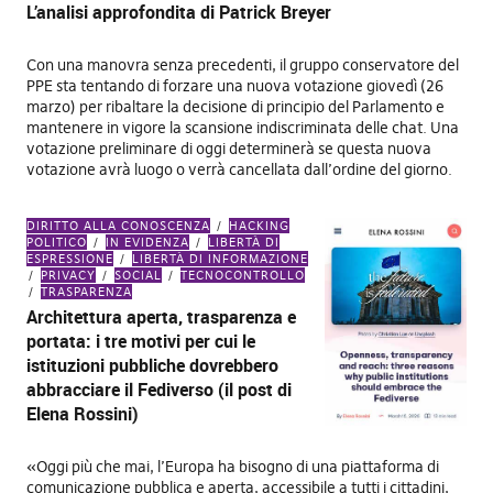
L’analisi approfondita di Patrick Breyer
Con una manovra senza precedenti, il gruppo conservatore del
PPE sta tentando di forzare una nuova votazione giovedì (26
marzo) per ribaltare la decisione di principio del Parlamento e
mantenere in vigore la scansione indiscriminata delle chat. Una
votazione preliminare di oggi determinerà se questa nuova
votazione avrà luogo o verrà cancellata dall’ordine del giorno.
DIRITTO ALLA CONOSCENZA
HACKING
POLITICO
IN EVIDENZA
LIBERTÀ DI
ESPRESSIONE
LIBERTÀ DI INFORMAZIONE
PRIVACY
SOCIAL
TECNOCONTROLLO
TRASPARENZA
Architettura aperta, trasparenza e
portata: i tre motivi per cui le
istituzioni pubbliche dovrebbero
abbracciare il Fediverso (il post di
Elena Rossini)
«Oggi più che mai, l’Europa ha bisogno di una piattaforma di
comunicazione pubblica e aperta, accessibile a tutti i cittadini,