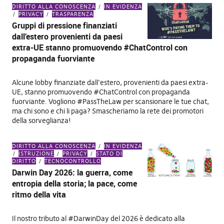
DIRITTO ALLA CONOSCENZA
IN EVIDENZA
PRIVACY
TRASPARENZA
Gruppi di pressione finanziati
dall’estero provenienti da paesi
extra-UE stanno promuovendo #ChatControl con
propaganda fuorviante
Alcune lobby finanziate dall’estero, provenienti da paesi extra-
UE, stanno promuovendo #ChatControl con propaganda
fuorviante. Vogliono #PassTheLaw per scansionare le tue chat,
ma chi sono e chi li paga? Smascheriamo la rete dei promotori
della sorveglianza!
DIRITTO ALLA CONOSCENZA
IN EVIDENZA
ISTRUZIONE
PRIVACY
STATO DI
DIRITTO
TECNOCONTROLLO
Darwin Day 2026: la guerra, come
entropia della storia; la pace, come
ritmo della vita
Il nostro tributo al #DarwinDay del 2026 è dedicato alla