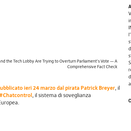
A
V
i
I
l
s
d
s
d the Tech Lobby Are Trying to Overturn Parliament’s Vote — A
S
Comprehensive Fact Check
r
d
a
ubblicato ieri 24 marzo dal pirata Patrick Breyer
, il
#Chatcontrol
, il sistema di soveglianza
C
Europea.