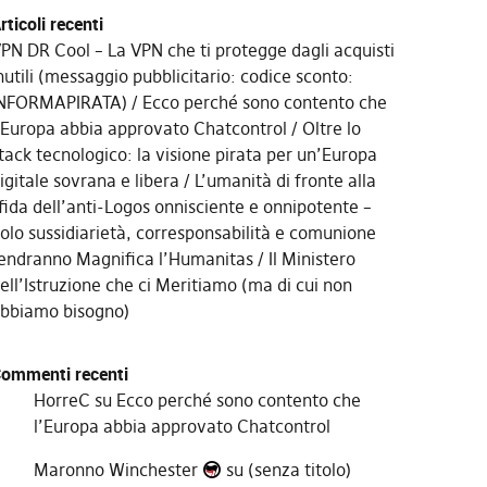
rticoli recenti
PN DR Cool – La VPN che ti protegge dagli acquisti
nutili (messaggio pubblicitario: codice sconto:
NFORMAPIRATA)
Ecco perché sono contento che
’Europa abbia approvato Chatcontrol
Oltre lo
tack tecnologico: la visione pirata per un’Europa
igitale sovrana e libera
L’umanità di fronte alla
fida dell’anti-Logos onnisciente e onnipotente –
olo sussidiarietà, corresponsabilità e comunione
endranno Magnifica l’Humanitas
Il Ministero
ell’Istruzione che ci Meritiamo (ma di cui non
bbiamo bisogno)
ommenti recenti
HorreC
su
Ecco perché sono contento che
l’Europa abbia approvato Chatcontrol
Maronno Winchester
su
(senza titolo)