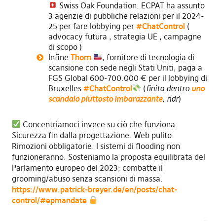
Swiss Oak Foundation. ECPAT ha assunto
3 agenzie di pubbliche relazioni per il 2024-
25 per fare lobbying per
#ChatControl
(
advocacy futura , strategia UE , campagne
di scopo )
Infine
Thorn
, fornitore di tecnologia di
scansione con sede negli Stati Uniti, paga a
FGS Global 600-700.000 € per il lobbying di
Bruxelles
#ChatControl
(
finita dentro
uno
scandalo piuttosto imbarazzante
, ndr
)
Concentriamoci invece su ciò che funziona.
Sicurezza fin dalla progettazione. Web pulito.
Rimozioni obbligatorie. I sistemi di flooding non
funzioneranno. Sosteniamo la proposta equilibrata del
Parlamento europeo del 2023: combatte il
grooming/abuso senza scansioni di massa.
https://www.patrick-breyer.de/en/posts/chat-
control/#epmandate