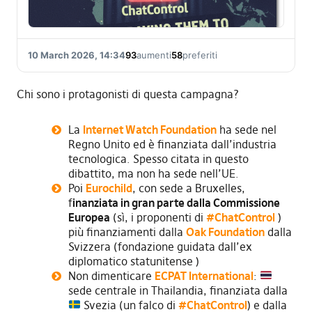
10 March 2026, 14:34
93
aumenti
58
preferiti
Chi sono i protagonisti di questa campagna?
La
Internet Watch Foundation
ha sede nel
Regno Unito ed è finanziata dall’industria
tecnologica. Spesso citata in questo
dibattito, ma non ha sede nell’UE.
Poi
Eurochild
, con sede a Bruxelles,
f
inanziata in gran parte dalla Commissione
Europea
(sì, i proponenti di
#ChatControl
)
più finanziamenti dalla
Oak Foundation
dalla
Svizzera (fondazione guidata dall’ex
diplomatico statunitense )
Non dimenticare
ECPAT International
:
sede centrale in Thailandia, finanziata dalla
Svezia (un falco di
#ChatControl
) e dalla