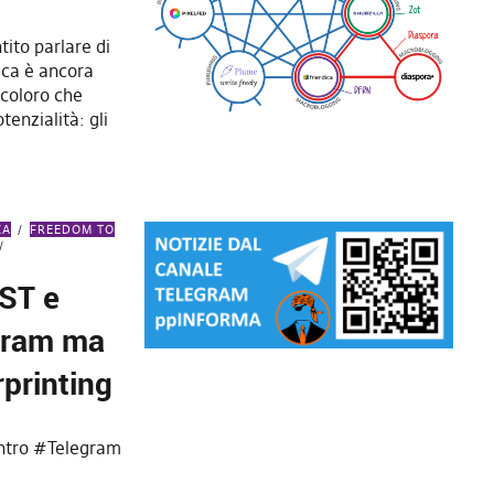
tito parlare di
ica è ancora
 coloro che
tenzialità: gli
ZA
FREEDOM TO
ST e
gram ma
erprinting
ntro #Telegram