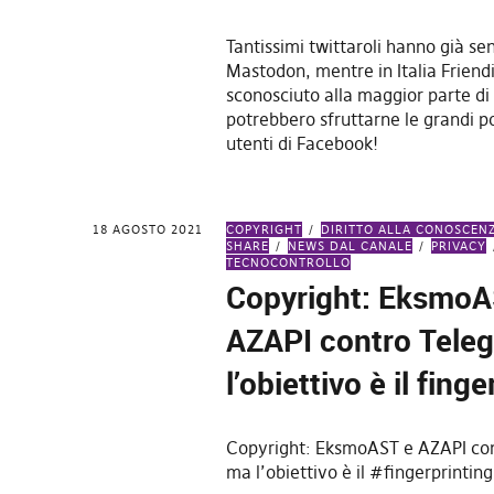
Tantissimi twittaroli hanno già sen
Mastodon, mentre in Italia Friend
sconosciuto alla maggior parte di
potrebbero sfruttarne le grandi po
utenti di Facebook!
18 AGOSTO 2021
COPYRIGHT
DIRITTO ALLA CONOSCEN
SHARE
NEWS DAL CANALE
PRIVACY
TECNOCONTROLLO
Copyright: EksmoA
AZAPI contro Tele
l’obiettivo è il fing
Copyright: EksmoAST e AZAPI co
ma l’obiettivo è il #fingerprinting