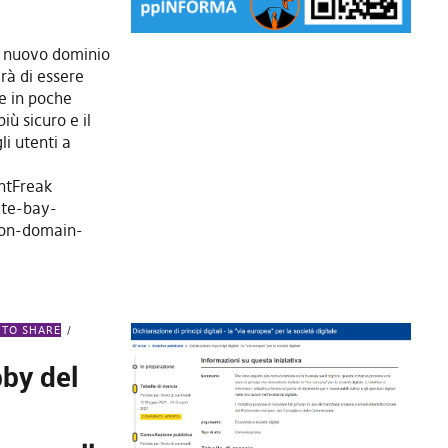
un nuovo dominio
rà di essere
le in poche
iù sicuro e il
i utenti a
ntFreak
ate-bay-
ion-domain-
 TO SHARE
bby del