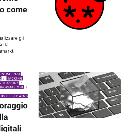
co come
alizzare gli
so la
ohmarkt
CONOSCENZA
E
HACKING
ISTRUZIONE
INFORMAZIONE
HISTLEBLOWING
toraggio
lla
gitali