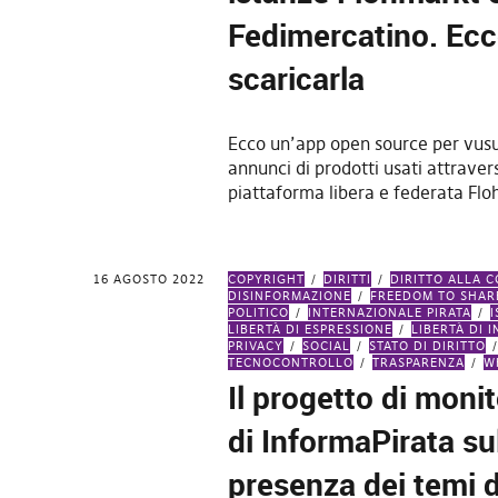
Fedimercatino. Ec
scaricarla
Ecco un’app open source per vusu
annunci di prodotti usati attraver
piattaforma libera e federata Fl
16 AGOSTO 2022
COPYRIGHT
DIRITTI
DIRITTO ALLA 
DISINFORMAZIONE
FREEDOM TO SHAR
POLITICO
INTERNAZIONALE PIRATA
LIBERTÀ DI ESPRESSIONE
LIBERTÀ DI 
PRIVACY
SOCIAL
STATO DI DIRITTO
TECNOCONTROLLO
TRASPARENZA
W
Il progetto di moni
di InformaPirata su
presenza dei temi di