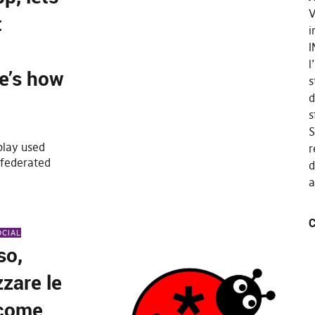
V
t
i
I
l
e’s how
s
d
s
S
play used
r
 federated
d
a
C
OCIAL
so,
zzare le
 come