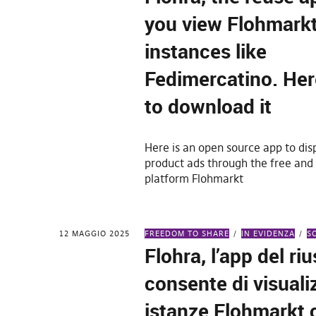
you view Flohmark
instances like
Fedimercatino. Her
to download it
Here is an open source app to dis
product ads through the free and
platform Flohmarkt
12 MAGGIO 2025
FREEDOM TO SHARE
IN EVIDENZA
S
Flohra, l’app del riu
consente di visuali
istanze Flohmarkt