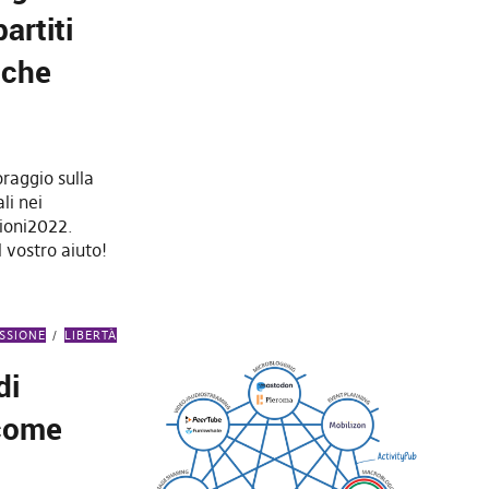
artiti
tiche
oraggio sulla
li nei
zioni2022.
 vostro aiuto!
ESSIONE
LIBERTÀ
di
 come