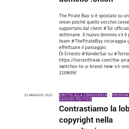
The Pirate Bay si è spostato su 
onion poiché quello vecchio cesse
supportato dal client #Tor ufficia
settimane. Il nuovo dominio v3 è p
team #ThePirateBay incoraggia gl
effettuare il passaggio.
Di Ernesto #VanderSar su #Torre
https://torrentfreak.com/the-pir
switches-to-a-brand-new-v3-on
210809/
22 MAGGIO 2021
DIRITTO ALLA CONOSCENZA
FREEDOM
HACKING POLITICO
Contrastiamo la lo
copyright nella