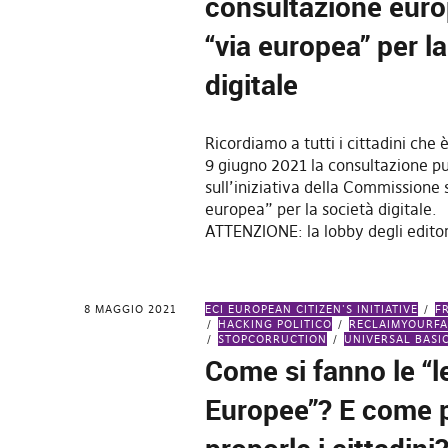
consultazione euro
“via europea” per l
digitale
Ricordiamo a tutti i cittadini che 
9 giugno 2021 la consultazione p
sull’iniziativa della Commissione 
europea” per la società digitale.
ATTENZIONE: la lobby degli editor
8 MAGGIO 2021
ECI EUROPEAN CITIZEN'S INITIATIVE
F
HACKING POLITICO
RECLAIMYOURF
STOPCORRUCTION
UNIVERSAL BASI
Come si fanno le “l
Europee”? E come 