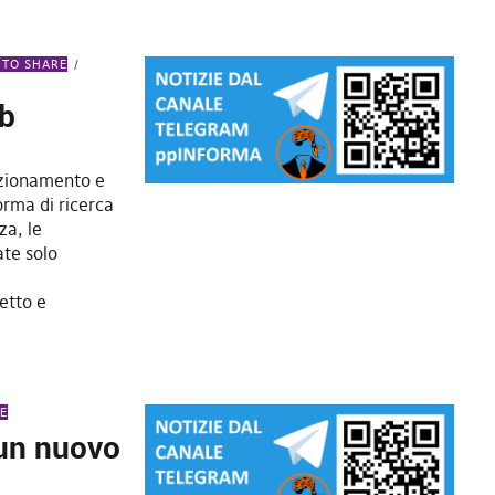
 TO SHARE
ub
unzionamento e
orma di ricerca
za, le
ate solo
etto e
E
 un nuovo