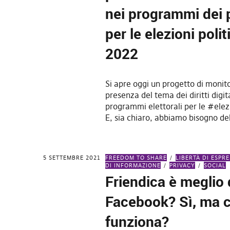
nei programmi dei p
per le elezioni poli
2022
Si apre oggi un progetto di monit
presenza del tema dei diritti digita
programmi elettorali per le #ele
E, sia chiaro, abbiamo bisogno del
5 SETTEMBRE 2021
FREEDOM TO SHARE
LIBERTÀ DI ESPR
DI INFORMAZIONE
PRIVACY
SOCIAL
Friendica è meglio 
Facebook? Sì, ma
funziona?