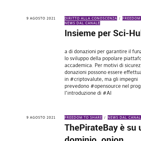
9 AGOSTO 2021
DIRITTO ALLA CONOSCENZA
FREEDOM
NEWS DAL CANALE
Insieme per Sci-H
a di donazioni per garantire il f
lo sviluppo della popolare piattaf
accademica. Per motivi di sicurez
donazioni possono essere effettu
in #criptovalute, ma gli impegni
prevedono #opensource nel prog
l’introduzione di #AI
9 AGOSTO 2021
FREEDOM TO SHARE
NEWS DAL CANAL
ThePirateBay è su
dominio .onion