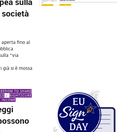
pea sulla
a società
è aperta fino al
ubblica
sulla “via
i già si è mossa
REEDOM TO SHARE
ACE
RIGHT2CURE
C INCOME
eggi
possono