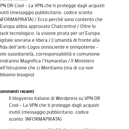
PN DR Cool – La VPN che ti protegge dagli acquisti
nutili (messaggio pubblicitario: codice sconto:
NFORMAPIRATA)
Ecco perché sono contento che
’Europa abbia approvato Chatcontrol
Oltre lo
tack tecnologico: la visione pirata per un’Europa
igitale sovrana e libera
L’umanità di fronte alla
fida dell’anti-Logos onnisciente e onnipotente –
olo sussidiarietà, corresponsabilità e comunione
endranno Magnifica l’Humanitas
Il Ministero
ell’Istruzione che ci Meritiamo (ma di cui non
bbiamo bisogno)
ommenti recenti
Il blogverso italiano di Wordpress
su
VPN DR
Cool – La VPN che ti protegge dagli acquisti
inutili (messaggio pubblicitario: codice
sconto: INFORMAPIRATA)