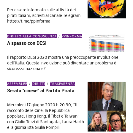
Per essere informato sulle attività dei
pirati italiani, iscriviti al canale Telegram
https://t.me/ppInforma
DIRITTO ALLA CONOSCENZA
PPINFORMA
A spasso con DESI
Il rapporto DESI 2020 mostra una preoccupante involuzione
dell’Italia. Questa involuzione può diventare un problema di
sicurezza nazionale?
ASSEMBLEE
DIRITTI
TRASPARENZA
Serata “cinese” al Partito Pirata
Mercoledì 17 giugno 2020 h.20.30, “Il
racconto delle Cine: la Repubblica
popolare, Hong Kong, il Tibet e Taiwan”
con Giulio Terzi di Santagata, Laura Harth
e la giornalista Giulia Pompili