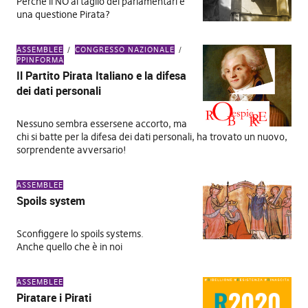
Perché il NO al taglio dei parlamentari è
una questione Pirata?
ASSEMBLEE
CONGRESSO NAZIONALE
PPINFORMA
Il Partito Pirata Italiano e la difesa
dei dati personali
Nessuno sembra essersene accorto, ma
chi si batte per la difesa dei dati personali, ha trovato un nuovo,
sorprendente avversario!
ASSEMBLEE
Spoils system
Sconfiggere lo spoils systems.
Anche quello che è in noi
ASSEMBLEE
Piratare i Pirati