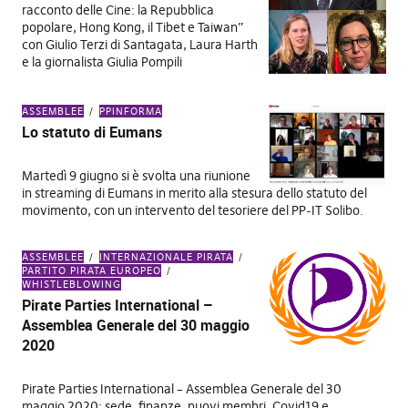
racconto delle Cine: la Repubblica
popolare, Hong Kong, il Tibet e Taiwan”
con Giulio Terzi di Santagata, Laura Harth
e la giornalista Giulia Pompili
ASSEMBLEE
PPINFORMA
Lo statuto di Eumans
Martedì 9 giugno si è svolta una riunione
in streaming di Eumans in merito alla stesura dello statuto del
movimento, con un intervento del tesoriere del PP-IT Solibo.
ASSEMBLEE
INTERNAZIONALE PIRATA
PARTITO PIRATA EUROPEO
WHISTLEBLOWING
Pirate Parties International –
Assemblea Generale del 30 maggio
2020
Pirate Parties International – Assemblea Generale del 30
maggio 2020: sede, finanze, nuovi membri, Covid19 e