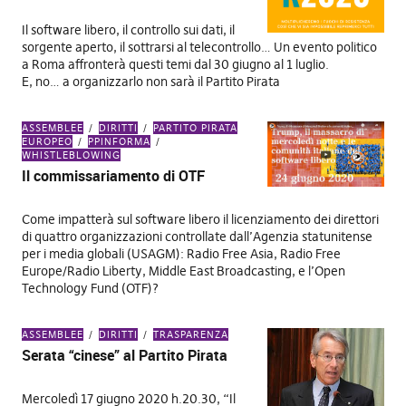
Il software libero, il controllo sui dati, il
sorgente aperto, il sottrarsi al telecontrollo… Un evento politico
a Roma affronterà questi temi dal 30 giugno al 1 luglio.
E, no… a organizzarlo non sarà il Partito Pirata
ASSEMBLEE
DIRITTI
PARTITO PIRATA
EUROPEO
PPINFORMA
WHISTLEBLOWING
Il commissariamento di OTF
Come impatterà sul software libero il licenziamento dei direttori
di quattro organizzazioni controllate dall’Agenzia statunitense
per i media globali (USAGM): Radio Free Asia, Radio Free
Europe/Radio Liberty, Middle East Broadcasting, e l’Open
Technology Fund (OTF)?
ASSEMBLEE
DIRITTI
TRASPARENZA
Serata “cinese” al Partito Pirata
Mercoledì 17 giugno 2020 h.20.30, “Il