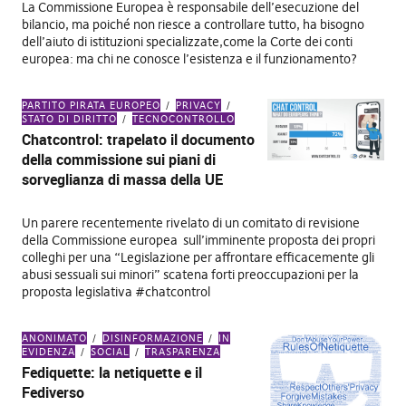
La Commissione Europea è responsabile dell’esecuzione del
bilancio, ma poiché non riesce a controllare tutto, ha bisogno
dell’aiuto di istituzioni specializzate,come la Corte dei conti
europea: ma chi ne conosce l’esistenza e il funzionamento?
PARTITO PIRATA EUROPEO
PRIVACY
STATO DI DIRITTO
TECNOCONTROLLO
Chatcontrol: trapelato il documento
della commissione sui piani di
sorveglianza di massa della UE
Un parere recentemente rivelato di un comitato di revisione
della Commissione europea sull’imminente proposta dei propri
colleghi per una “Legislazione per affrontare efficacemente gli
abusi sessuali sui minori” scatena forti preoccupazioni per la
proposta legislativa #chatcontrol
ANONIMATO
DISINFORMAZIONE
IN
EVIDENZA
SOCIAL
TRASPARENZA
Fediquette: la netiquette e il
Fediverso