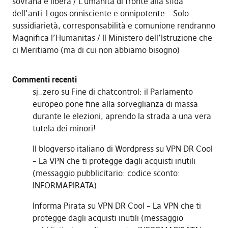
sovrana e libera
L’umanità di fronte alla sfida
dell’anti-Logos onnisciente e onnipotente – Solo
sussidiarietà, corresponsabilità e comunione rendranno
Magnifica l’Humanitas
Il Ministero dell’Istruzione che
ci Meritiamo (ma di cui non abbiamo bisogno)
Commenti recenti
sj_zero
su
Fine di chatcontrol: il Parlamento
europeo pone fine alla sorveglianza di massa
durante le elezioni, aprendo la strada a una vera
tutela dei minori!
Il blogverso italiano di Wordpress
su
VPN DR Cool
– La VPN che ti protegge dagli acquisti inutili
(messaggio pubblicitario: codice sconto:
INFORMAPIRATA)
Informa Pirata
su
VPN DR Cool – La VPN che ti
protegge dagli acquisti inutili (messaggio