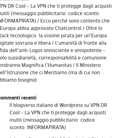
PN DR Cool – La VPN che ti protegge dagli acquisti
nutili (messaggio pubblicitario: codice sconto:
NFORMAPIRATA)
Ecco perché sono contento che
’Europa abbia approvato Chatcontrol
Oltre lo
tack tecnologico: la visione pirata per un’Europa
igitale sovrana e libera
L’umanità di fronte alla
fida dell’anti-Logos onnisciente e onnipotente –
olo sussidiarietà, corresponsabilità e comunione
endranno Magnifica l’Humanitas
Il Ministero
ell’Istruzione che ci Meritiamo (ma di cui non
bbiamo bisogno)
ommenti recenti
Il blogverso italiano di Wordpress
su
VPN DR
Cool – La VPN che ti protegge dagli acquisti
inutili (messaggio pubblicitario: codice
sconto: INFORMAPIRATA)