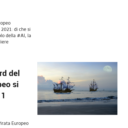
uropeo
 2021: di che si
olo della #AI, la
liere
rd del
peo si
 1
 Pirata Europeo