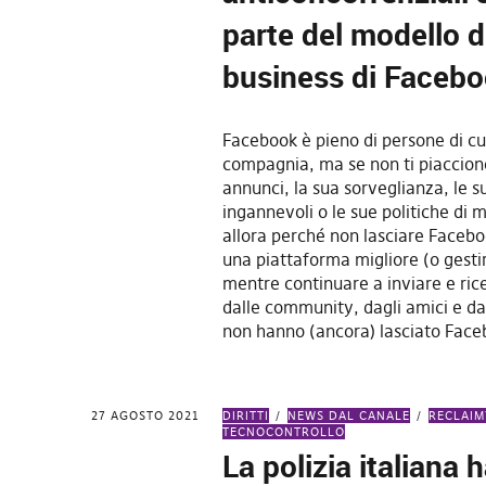
parte del modello d
business di Faceb
Facebook è pieno di persone di cui
compagnia, ma se non ti piacciono
annunci, la sua sorveglianza, le s
ingannevoli o le sue politiche di
allora perché non lasciare Facebo
una piattaforma migliore (o gesti
mentre continuare a inviare e ri
dalle community, dagli amici e dai
non hanno (ancora) lasciato Fac
27 AGOSTO 2021
DIRITTI
NEWS DAL CANALE
RECLAI
TECNOCONTROLLO
La polizia italiana 