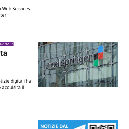
 Web Services
uter
 CANALE
nta
tizie digitali ha
 acquisirà il