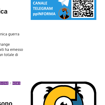
ica
unica guerra
change
iti ha emesso
n totale di
SSIONE
NEWS
 sono