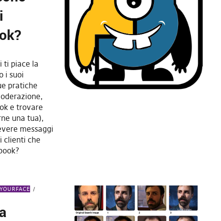
i
ook?
 ti piace la
 i suoi
ue pratiche
 moderazione,
ok e trovare
rne una tua),
cevere messaggi
 clienti che
ebook?
MYOURFACE
ha