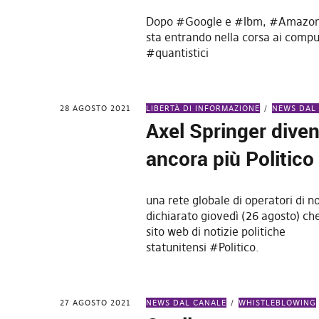
Dopo #Google e #Ibm, #Amazon
sta entrando nella corsa ai comp
#quantistici
28 AGOSTO 2021
LIBERTÀ DI INFORMAZIONE
NEWS DAL
Axel Springer dive
ancora più Politico
una rete globale di operatori di no
dichiarato giovedì (26 agosto) che
sito web di notizie politiche
statunitensi #Politico.
27 AGOSTO 2021
NEWS DAL CANALE
WHISTLEBLOWING