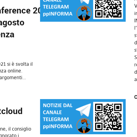
V
nference 2021
i
 agosto
I
l
enza
s
d
s
S
 si è svolta il
r
za online.
d
 argomenti…
a
C
tcloud
e, il consiglio
gnorato i