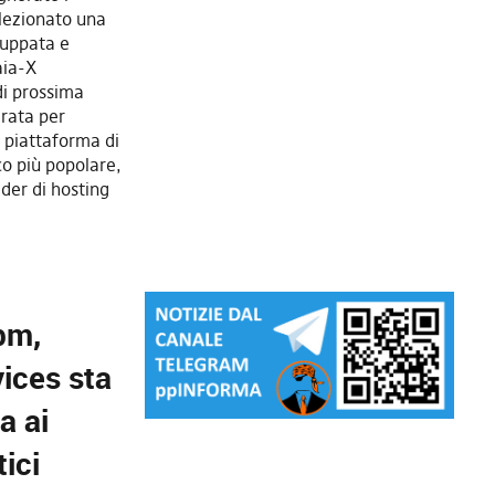
elezionato una
luppata e
aia-X
di prossima
rata per
a piattaforma di
co più popolare,
ider di hosting
bm,
ices sta
a ai
ici