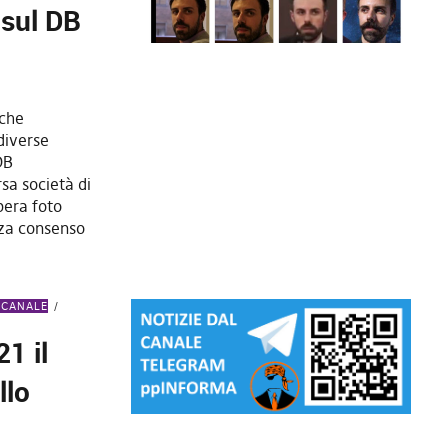
 sul DB
 che
 diverse
DB
sa società di
pera foto
nza consenso
 CANALE
21 il
llo