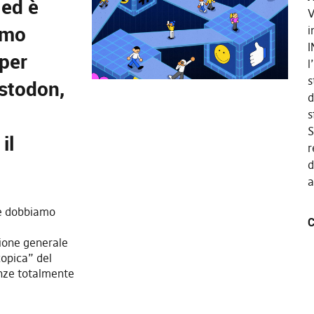
 ed è
V
amo
i
I
 per
l
s
stodon,
d
s
S
il
r
d
a
he dobbiamo
C
ione generale
copica” del
enze totalmente