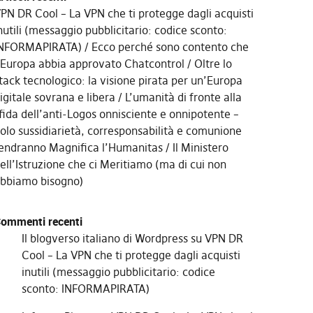
PN DR Cool – La VPN che ti protegge dagli acquisti
nutili (messaggio pubblicitario: codice sconto:
NFORMAPIRATA)
Ecco perché sono contento che
’Europa abbia approvato Chatcontrol
Oltre lo
tack tecnologico: la visione pirata per un’Europa
igitale sovrana e libera
L’umanità di fronte alla
fida dell’anti-Logos onnisciente e onnipotente –
olo sussidiarietà, corresponsabilità e comunione
endranno Magnifica l’Humanitas
Il Ministero
ell’Istruzione che ci Meritiamo (ma di cui non
bbiamo bisogno)
ommenti recenti
Il blogverso italiano di Wordpress
su
VPN DR
Cool – La VPN che ti protegge dagli acquisti
inutili (messaggio pubblicitario: codice
sconto: INFORMAPIRATA)