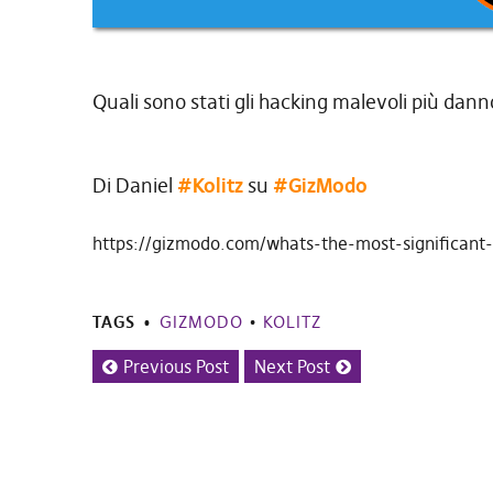
Quali sono stati gli hacking malevoli più dann
Di Daniel
#Kolitz
su
#GizModo
https://gizmodo.com/whats-the-most-significant
TAGS
GIZMODO
•
KOLITZ
Previous Post
Next Post