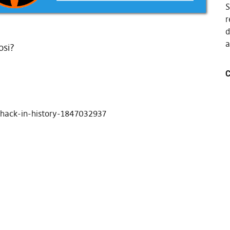
S
r
d
a
osi?
C
-hack-in-history-1847032937