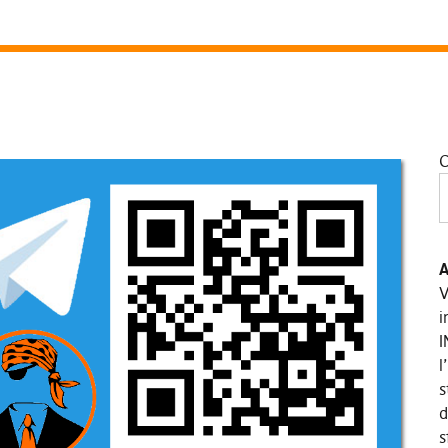
C
A
V
i
I
l
s
d
s