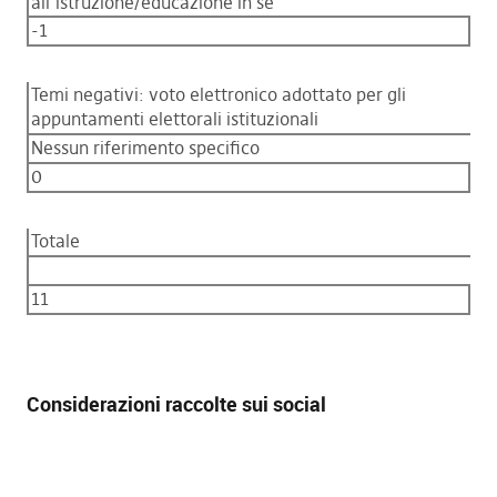
all’istruzione/educazione in sé
-1
Temi negativi: voto elettronico adottato per gli
appuntamenti elettorali istituzionali
Nessun riferimento specifico
0
Totale
11
Considerazioni raccolte sui social