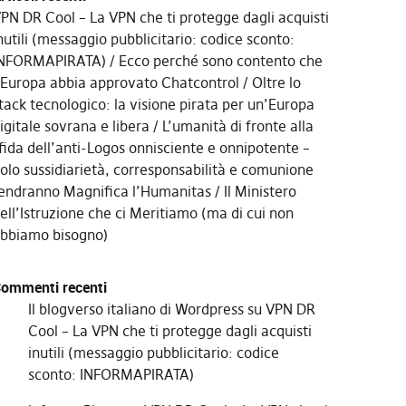
PN DR Cool – La VPN che ti protegge dagli acquisti
nutili (messaggio pubblicitario: codice sconto:
NFORMAPIRATA)
Ecco perché sono contento che
’Europa abbia approvato Chatcontrol
Oltre lo
tack tecnologico: la visione pirata per un’Europa
igitale sovrana e libera
L’umanità di fronte alla
fida dell’anti-Logos onnisciente e onnipotente –
olo sussidiarietà, corresponsabilità e comunione
endranno Magnifica l’Humanitas
Il Ministero
ell’Istruzione che ci Meritiamo (ma di cui non
bbiamo bisogno)
ommenti recenti
Il blogverso italiano di Wordpress
su
VPN DR
Cool – La VPN che ti protegge dagli acquisti
inutili (messaggio pubblicitario: codice
sconto: INFORMAPIRATA)