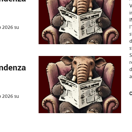
V
i
I
l
o 2026 su
s
d
s
S
r
endenza
d
a
C
o 2026 su