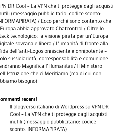
PN DR Cool – La VPN che ti protegge dagli acquisti
nutili (messaggio pubblicitario: codice sconto:
NFORMAPIRATA)
Ecco perché sono contento che
’Europa abbia approvato Chatcontrol
Oltre lo
tack tecnologico: la visione pirata per un’Europa
igitale sovrana e libera
L’umanità di fronte alla
fida dell’anti-Logos onnisciente e onnipotente –
olo sussidiarietà, corresponsabilità e comunione
endranno Magnifica l’Humanitas
Il Ministero
ell’Istruzione che ci Meritiamo (ma di cui non
bbiamo bisogno)
ommenti recenti
Il blogverso italiano di Wordpress
su
VPN DR
Cool – La VPN che ti protegge dagli acquisti
inutili (messaggio pubblicitario: codice
sconto: INFORMAPIRATA)