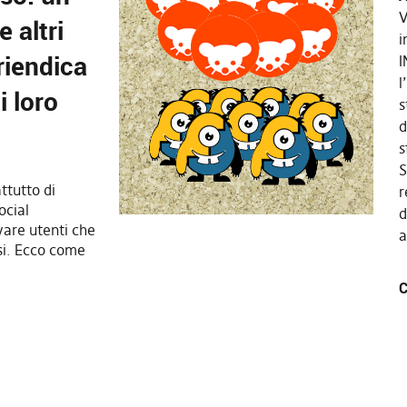
V
 altri
i
riendica
I
l
i loro
s
d
s
S
ttutto di
r
ocial
d
vare utenti che
a
ssi. Ecco come
C