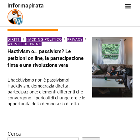
informapirata
TAG:
DENIS ROJO
DIRITTI
HACKING POLITICO
PRIVACY
WHISTLEBLOWING
Hactivism o… passivism? Le
petizioni on line, la partecipazione
finta e una rivoluzione vera
L’hacktivismo non è passivismo!
Hacktivism, democrazia diretta,
partecipazione: elementi differenti che
convergono. I pericoli di change.org e le
opportunità della democrazia diretta.
Cerca