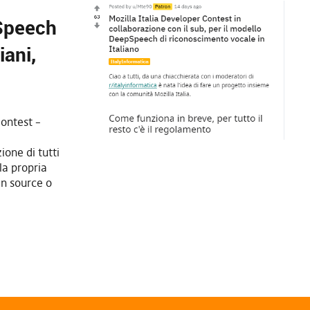
pSpeech
iani,
ontest –
ione di tutti
lla propria
en source o