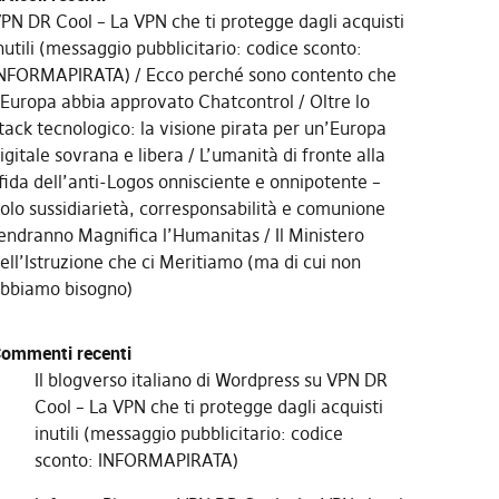
PN DR Cool – La VPN che ti protegge dagli acquisti
nutili (messaggio pubblicitario: codice sconto:
NFORMAPIRATA)
Ecco perché sono contento che
’Europa abbia approvato Chatcontrol
Oltre lo
tack tecnologico: la visione pirata per un’Europa
igitale sovrana e libera
L’umanità di fronte alla
fida dell’anti-Logos onnisciente e onnipotente –
olo sussidiarietà, corresponsabilità e comunione
endranno Magnifica l’Humanitas
Il Ministero
ell’Istruzione che ci Meritiamo (ma di cui non
bbiamo bisogno)
ommenti recenti
Il blogverso italiano di Wordpress
su
VPN DR
Cool – La VPN che ti protegge dagli acquisti
inutili (messaggio pubblicitario: codice
sconto: INFORMAPIRATA)