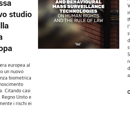
ssa
V
vo studio
i
I
lla
l
s
a
d
ropa
s
S
r
bera europea al
d
to un nuovo
a
ianza biometrica
onoscimento
pa. Citando casi
C
, Regno Unito e
ente i rischi ei