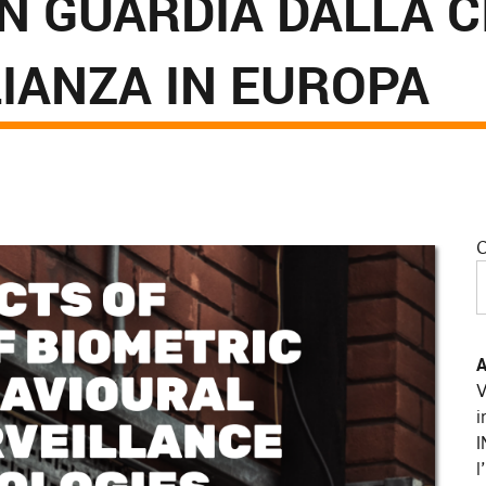
IN GUARDIA DALLA C
IANZA IN EUROPA
C
A
V
i
I
l