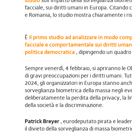
studio
sull’impatto della sorveglianza biomet
facciale, sui diritti umani in Europa. Citando
e Romania, lo studio mostra chiaramente i risc
È
il primo studio ad analizzare in modo comp
facciale e comportamentale sui diritti umani
politica democratica
, dipingendo un quadro 
Sempre venerdì, 4 febbraio, si apriranno le Ol
di gravi preoccupazioni per i diritti umani. Tut
2024, gli organizzatori in Europa stanno anc
sorveglianza biometrica della massa negli even
deliberatamente la perdita della privacy, la li
della società e la discriminazione.
Patrick Breyer
, eurodeputato pirata e leade
il divieto della sorveglianza di massa biomet