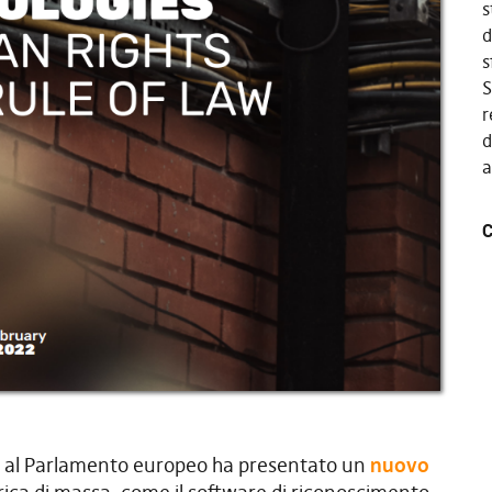
s
d
s
S
r
d
a
C
ea al Parlamento europeo ha presentato un
nuovo