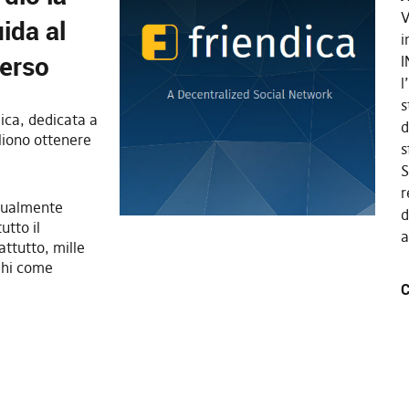
V
ida al
i
verso
I
l
s
dica, dedicata a
d
gliono ottenere
s
S
r
ttualmente
d
utto il
a
attutto, mille
eghi come
C