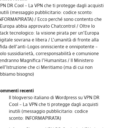
PN DR Cool – La VPN che ti protegge dagli acquisti
nutili (messaggio pubblicitario: codice sconto:
NFORMAPIRATA)
Ecco perché sono contento che
’Europa abbia approvato Chatcontrol
Oltre lo
tack tecnologico: la visione pirata per un’Europa
igitale sovrana e libera
L’umanità di fronte alla
fida dell’anti-Logos onnisciente e onnipotente –
olo sussidiarietà, corresponsabilità e comunione
endranno Magnifica l’Humanitas
Il Ministero
ell’Istruzione che ci Meritiamo (ma di cui non
bbiamo bisogno)
ommenti recenti
Il blogverso italiano di Wordpress
su
VPN DR
Cool – La VPN che ti protegge dagli acquisti
inutili (messaggio pubblicitario: codice
sconto: INFORMAPIRATA)