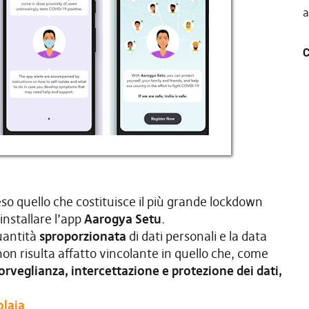
a
C
eso quello che costituisce il più grande lockdown
 installare l’app
Aarogya Setu
.
uantità
sproporzionata
di dati personali e la data
on risulta affatto vincolante in quello che, come
rveglianza, intercettazione e protezione dei dati,
olaja