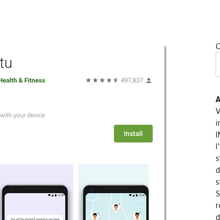
C
A
V
i
I
l
s
d
s
S
r
d