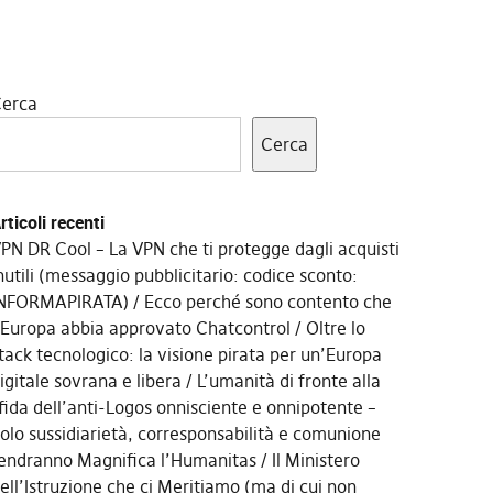
erca
Cerca
rticoli recenti
PN DR Cool – La VPN che ti protegge dagli acquisti
nutili (messaggio pubblicitario: codice sconto:
NFORMAPIRATA)
Ecco perché sono contento che
’Europa abbia approvato Chatcontrol
Oltre lo
tack tecnologico: la visione pirata per un’Europa
igitale sovrana e libera
L’umanità di fronte alla
fida dell’anti-Logos onnisciente e onnipotente –
olo sussidiarietà, corresponsabilità e comunione
endranno Magnifica l’Humanitas
Il Ministero
ell’Istruzione che ci Meritiamo (ma di cui non