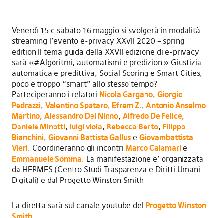
Venerdì 15 e sabato 16 maggio si svolgerà in modalità
streaming l’evento e-privacy XXVII 2020 – spring
edition Il tema guida della XXVII edizione di e-privacy
sarà «#Algoritmi, automatismi e predizioni» Giustizia
automatica e predittiva, Social Scoring e Smart Cities;
poco e troppo “smart” allo stesso tempo?
Parteciperanno i relatori
Nicola Gargano
,
Giorgio
Pedrazzi
,
Valentino Spataro
,
Efrem Z.
,
Antonio Anselmo
Martino
,
Alessandro Del Ninno
,
Alfredo De Felice
,
Daniele Minotti
,
luigi viola
,
Rebecca Berto
,
Filippo
Bianchini
,
Giovanni Battista Gallus
e
Giovambattista
Vieri
. Coordineranno gli incontri
Marco Calamari
e
Emmanuele Somma
. La manifestazione e’ organizzata
da HERMES (Centro Studi Trasparenza e Diritti Umani
Digitali) e dal Progetto Winston Smith
La diretta sarà sul canale youtube del
Progetto Winston
Smith