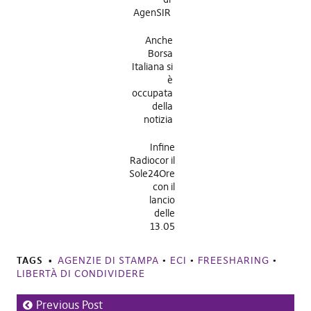
AgenSIR
Anche
Borsa
Italiana si
è
occupata
della
notizia
Infine
Radiocor il
Sole24Ore
con il
lancio
delle
13.05
TAGS
AGENZIE DI STAMPA
•
ECI
•
FREESHARING
•
LIBERTÀ DI CONDIVIDERE
Previous Post