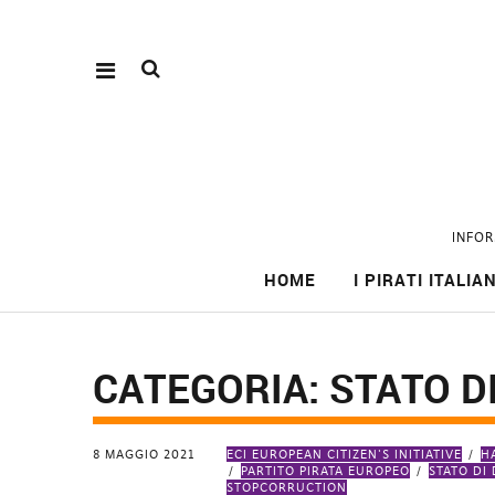
INFOR
HOME
I PIRATI ITALIAN
CATEGORIA:
STATO DI
8 MAGGIO 2021
ECI EUROPEAN CITIZEN'S INITIATIVE
H
PARTITO PIRATA EUROPEO
STATO DI 
STOPCORRUCTION