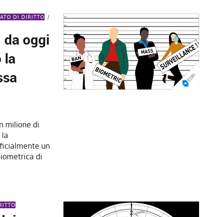
TATO DI DIRITTO
 da oggi
 la
ssa
 milione di
 la
ficialmente un
biometrica di
RITTO