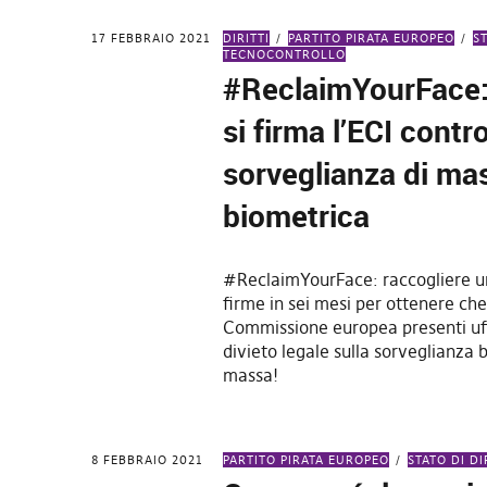
17 FEBBRAIO 2021
DIRITTI
PARTITO PIRATA EUROPEO
S
TECNOCONTROLLO
#ReclaimYourFace:
si firma l’ECI contro
sorveglianza di ma
biometrica
#ReclaimYourFace: raccogliere un
firme in sei mesi per ottenere che
Commissione europea presenti uf
divieto legale sulla sorveglianza 
massa!
8 FEBBRAIO 2021
PARTITO PIRATA EUROPEO
STATO DI DI