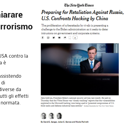
iarare
errorismo
 USA contro la
a è
assistendo
 di
diverse da
tti gli effetti
 normata.