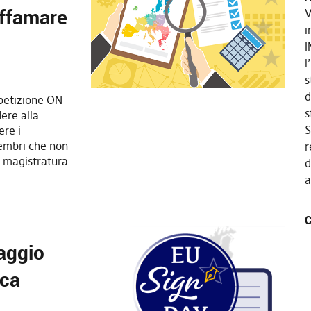
affamare
V
i
I
l
s
d
petizione ON-
s
dere alla
S
re i
embri che non
r
a magistratura
d
a
C
aggio
ica