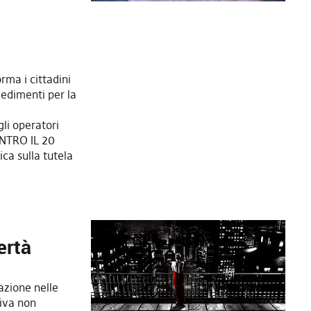
e
ma i cittadini
vedimenti per la
 gli operatori
ENTRO IL 20
ca sulla tutela
ertà
lazione nelle
tiva non