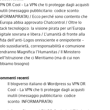
PN DR Cool – La VPN che ti protegge dagli acquisti
nutili (messaggio pubblicitario: codice sconto:
NFORMAPIRATA)
Ecco perché sono contento che
’Europa abbia approvato Chatcontrol
Oltre lo
tack tecnologico: la visione pirata per un’Europa
igitale sovrana e libera
L’umanità di fronte alla
fida dell’anti-Logos onnisciente e onnipotente –
olo sussidiarietà, corresponsabilità e comunione
endranno Magnifica l’Humanitas
Il Ministero
ell’Istruzione che ci Meritiamo (ma di cui non
bbiamo bisogno)
ommenti recenti
Il blogverso italiano di Wordpress
su
VPN DR
Cool – La VPN che ti protegge dagli acquisti
inutili (messaggio pubblicitario: codice
sconto: INFORMAPIRATA)