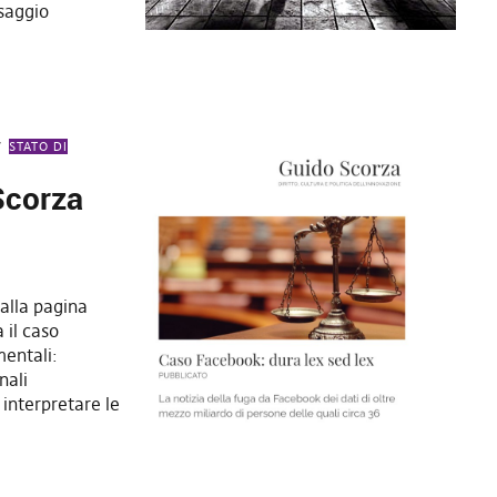
saggio
STATO DI
Scorza
 alla pagina
 il caso
mentali:
nali
 interpretare le