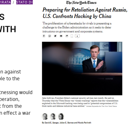
PIRATA
STATO DI
S
WITH
on against
le to the
itnessing would
peration,
t from the
in effect a war