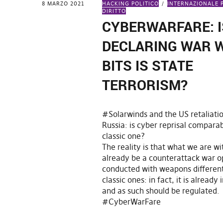
8 MARZO 2021
HACKING POLITICO
INTERNAZIONALE 
DIRITTO
CYBERWARFARE: I
DECLARING WAR 
BITS IS STATE
TERRORISM?
#Solarwinds and the US retaliati
Russia: is cyber reprisal comparab
classic one?
The reality is that what we are w
already be a counterattack war o
conducted with weapons differen
classic ones: in fact, it is already 
and as such should be regulated.
#CyberWarFare