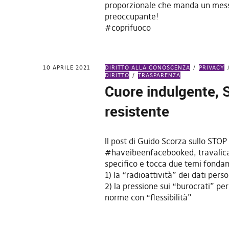
proporzionale che manda un mes
preoccupante!
#coprifuoco
10 APRILE 2021
DIRITTO ALLA CONOSCENZA
PRIVACY
DIRITTO
TRASPARENZA
Cuore indulgente, 
resistente
Il post di Guido Scorza sullo STOP
#haveibeenfacebooked, travalica
specifico e tocca due temi fonda
1) la “radioattività” dei dati perso
2) la pressione sui “burocrati” per
norme con “flessibilità”