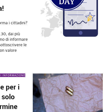
a!
ma i cittadini?
.30, dai più
emo di informare
 sottoscrivere le
con valore
DI INFORMAZIONE
e per i
: solo
ermine