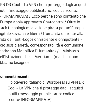
PN DR Cool – La VPN che ti protegge dagli acquisti
nutili (messaggio pubblicitario: codice sconto:
NFORMAPIRATA)
Ecco perché sono contento che
’Europa abbia approvato Chatcontrol
Oltre lo
tack tecnologico: la visione pirata per un’Europa
igitale sovrana e libera
L’umanità di fronte alla
fida dell’anti-Logos onnisciente e onnipotente –
olo sussidiarietà, corresponsabilità e comunione
endranno Magnifica l’Humanitas
Il Ministero
ell’Istruzione che ci Meritiamo (ma di cui non
bbiamo bisogno)
ommenti recenti
Il blogverso italiano di Wordpress
su
VPN DR
Cool – La VPN che ti protegge dagli acquisti
inutili (messaggio pubblicitario: codice
sconto: INFORMAPIRATA)