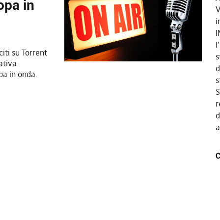
opa in
V
i
I
l
citi su Torrent
s
iativa
d
a in onda.
s
S
r
d
a
C