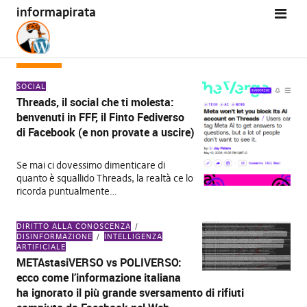
informapirata
TAG:
IA
SOCIAL
Threads, il social che ti molesta:
benvenuti in FFF, il Finto Fediverso
di Facebook (e non provate a uscire)
Se mai ci dovessimo dimenticare di
quanto è squallido Threads, la realtà ce lo
ricorda puntualmente…
DIRITTO ALLA CONOSCENZA
DISINFORMAZIONE
INTELLIGENZA
ARTIFICIALE
METAstasiVERSO vs POLIVERSO:
ecco come l’informazione italiana
ha ignorato il più grande sversamento di rifiuti