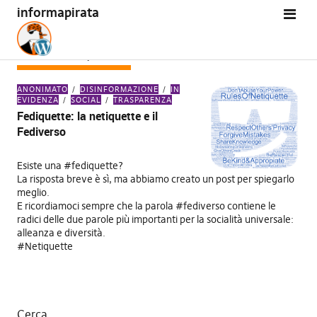
informapirata
TAG:
NETIQUETTE
ANONIMATO
DISINFORMAZIONE
IN
EVIDENZA
SOCIAL
TRASPARENZA
Fediquette: la netiquette e il
Fediverso
Esiste una #fediquette?
La risposta breve è sì, ma abbiamo creato un post per spiegarlo
meglio.
E ricordiamoci sempre che la parola #fediverso contiene le
radici delle due parole più importanti per la socialità universale:
alleanza e diversità.
#Netiquette
Cerca