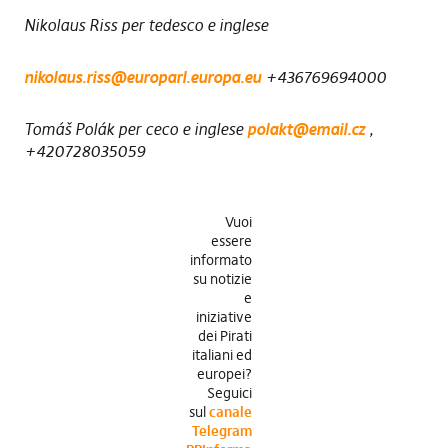
Nikolaus Riss per tedesco e inglese
nikolaus.riss@europarl.europa.eu
+436769694000
Tomáš Polák per ceco e inglese
polakt@email.cz
,
+420728035059
Vuoi
essere
informato
su notizie
e
iniziative
dei Pirati
italiani ed
europei?
Seguici
sul
canale
Telegram