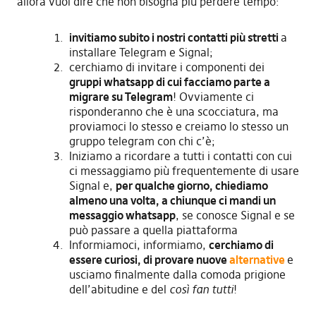
allora vuol dire che non bisogna più perdere tempo:
invitiamo subito i nostri contatti più stretti
a
installare Telegram e Signal;
cerchiamo di invitare i componenti dei
gruppi whatsapp di cui facciamo parte a
migrare su Telegram
! Ovviamente ci
risponderanno che è una scocciatura, ma
proviamoci lo stesso e creiamo lo stesso un
gruppo telegram con chi c’è;
Iniziamo a ricordare a tutti i contatti con cui
ci messaggiamo più frequentemente di usare
Signal e,
per qualche giorno, chiediamo
almeno una volta, a chiunque ci mandi un
messaggio whatsapp
, se conosce Signal e se
può passare a quella piattaforma
Informiamoci, informiamo,
cerchiamo di
essere curiosi, di provare nuove
alternative
e
usciamo finalmente dalla comoda prigione
dell’abitudine e del
così fan tutti
!