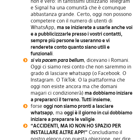
non è vero: in tantissimi utilizzano Telegram
e Signal ha una comunità che è comunque
abbastanza grande. Certo, oggi non possono
competere con il numero di utenti di
WhatsApp,
ma se inizierete a usarle anche voi
e a pubblicizzzarle presso i vostri contatti,
sempre più persone le useranno e vi
renderete conto quanto siano utili e
funzionali
.
si vis pacem para bellum
, dicevano i Romani.
Oggi ci siamo resi conto che non saremmo in
grado di lasciare whatsapp (o Facebook. O
Instagram. O TikTok. O la piattaforma che
oggi non esiste ancora ma che domani
magari ci condizionerà)
ma dobbiamo iniziare
a prepararci il terreno. Tutti insieme
;
forse
oggi non siamo pronti a lasciare
whatsapp
, ma
oggi è il giorno in cui dobbiamo
iniziare a preparare le valigie
.
“ACCIDENTI, MA IO NON HO SPAZIO PER
INSTALLARE ALTRE APP!”
Concludiamo il
nostro elenco con questa obiezione, per dire