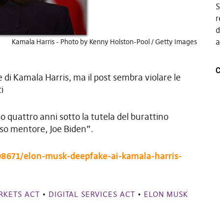
S
r
d
a
Kamala Harris - Photo by Kenny Holston-Pool / Getty Images
C
 di Kamala Harris, ma il post sembra violare le
i
so quattro anni sotto la tutela del burattino
oso mentore, Joe Biden”.
8671/elon-musk-deepfake-ai-kamala-harris-
RKETS ACT
•
DIGITAL SERVICES ACT
•
ELON MUSK