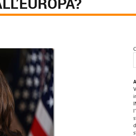
ALL’EUROPA?
C
A
V
i
I
l
s
d
s