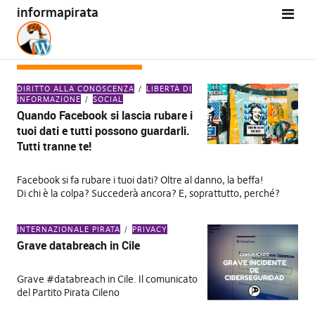
informapirata
TAG:
DATA BREACH
DIRITTO ALLA CONOSCENZA
LIBERTÀ DI
INFORMAZIONE
SOCIAL
Quando Facebook si lascia rubare i
tuoi dati e tutti possono guardarli.
Tutti tranne te!
Facebook si fa rubare i tuoi dati? Oltre al danno, la beffa!
Di chi è la colpa? Succederà ancora? E, soprattutto, perché?
INTERNAZIONALE PIRATA
PRIVACY
Grave databreach in Cile
Grave #databreach in Cile. Il comunicato
del Partito Pirata Cileno