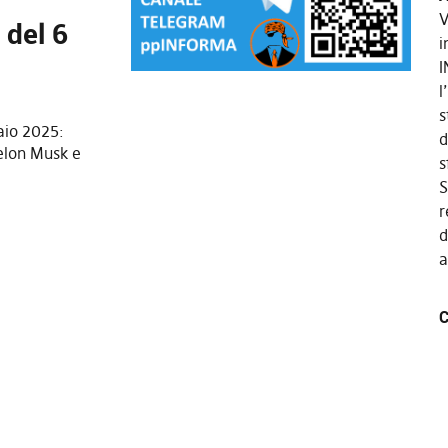
V
 del 6
i
I
l
s
aio 2025:
d
elon Musk e
s
S
r
d
a
C