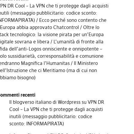
PN DR Cool – La VPN che ti protegge dagli acquisti
nutili (messaggio pubblicitario: codice sconto:
NFORMAPIRATA)
Ecco perché sono contento che
’Europa abbia approvato Chatcontrol
Oltre lo
tack tecnologico: la visione pirata per un’Europa
igitale sovrana e libera
L’umanità di fronte alla
fida dell’anti-Logos onnisciente e onnipotente –
olo sussidiarietà, corresponsabilità e comunione
endranno Magnifica l’Humanitas
Il Ministero
ell’Istruzione che ci Meritiamo (ma di cui non
bbiamo bisogno)
ommenti recenti
Il blogverso italiano di Wordpress
su
VPN DR
Cool – La VPN che ti protegge dagli acquisti
inutili (messaggio pubblicitario: codice
sconto: INFORMAPIRATA)