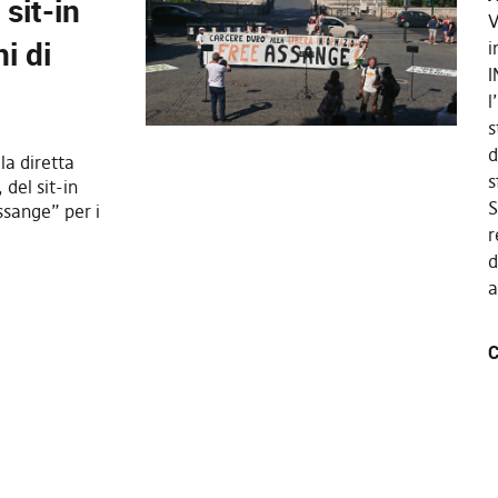
 sit-in
V
i di
i
I
l
s
d
la diretta
s
 del sit-in
S
Assange” per i
r
d
a
C