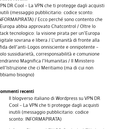
PN DR Cool – La VPN che ti protegge dagli acquisti
nutili (messaggio pubblicitario: codice sconto:
NFORMAPIRATA)
Ecco perché sono contento che
’Europa abbia approvato Chatcontrol
Oltre lo
tack tecnologico: la visione pirata per un’Europa
igitale sovrana e libera
L’umanità di fronte alla
fida dell’anti-Logos onnisciente e onnipotente –
olo sussidiarietà, corresponsabilità e comunione
endranno Magnifica l’Humanitas
Il Ministero
ell’Istruzione che ci Meritiamo (ma di cui non
bbiamo bisogno)
ommenti recenti
Il blogverso italiano di Wordpress
su
VPN DR
Cool – La VPN che ti protegge dagli acquisti
inutili (messaggio pubblicitario: codice
sconto: INFORMAPIRATA)