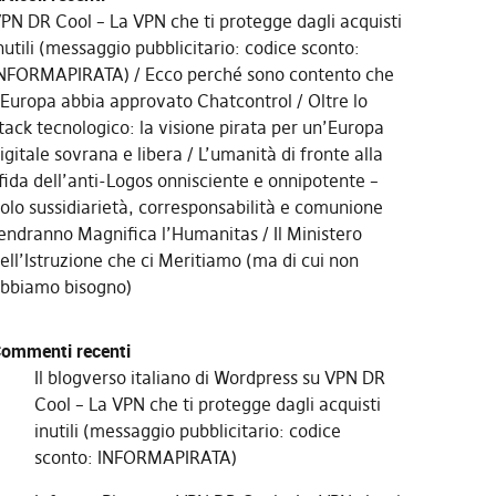
PN DR Cool – La VPN che ti protegge dagli acquisti
nutili (messaggio pubblicitario: codice sconto:
NFORMAPIRATA)
Ecco perché sono contento che
’Europa abbia approvato Chatcontrol
Oltre lo
tack tecnologico: la visione pirata per un’Europa
igitale sovrana e libera
L’umanità di fronte alla
fida dell’anti-Logos onnisciente e onnipotente –
olo sussidiarietà, corresponsabilità e comunione
endranno Magnifica l’Humanitas
Il Ministero
ell’Istruzione che ci Meritiamo (ma di cui non
bbiamo bisogno)
ommenti recenti
Il blogverso italiano di Wordpress
su
VPN DR
Cool – La VPN che ti protegge dagli acquisti
inutili (messaggio pubblicitario: codice
sconto: INFORMAPIRATA)