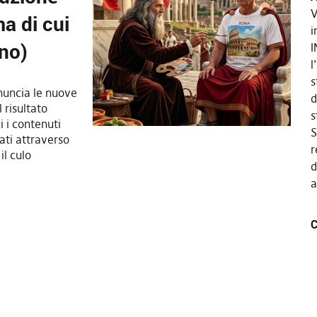
V
a di cui
i
no)
I
l
s
nuncia le nuove
d
l risultato
s
i i contenuti
S
sati attraverso
r
il culo
d
a
C