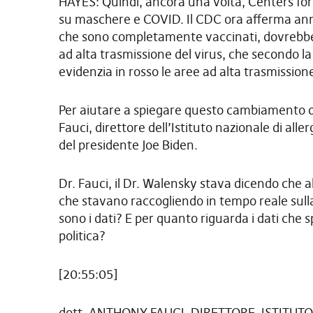
HAYES: Quindi, ancora una volta, Centers for
su maschere e COVID. Il CDC ora afferma annu
che sono completamente vaccinati, dovrebber
ad alta trasmissione del virus, che secondo 
evidenzia in rosso le aree ad alta trasmissio
Per aiutare a spiegare questo cambiamento di
Fauci, direttore dell’Istituto nazionale di all
del presidente Joe Biden.
Dr. Fauci, il Dr. Walensky stava dicendo che a
che stavano raccogliendo in tempo reale sulla 
sono i dati? E per quanto riguarda i dati ch
politica?
[20:55:05]
dott. ANTHONY FAUCI, DIRETTORE, ISTITUTO