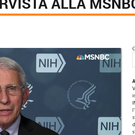
ERVISTA ALLA MSNB
C
A
V
i
I
l
s
d
s