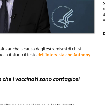
S
r
d
a
C
lta anche a causa degli estremismi di chi si
 in italiano il testo
dell’intervista che Anthony
 che i vaccinati sono contagiosi