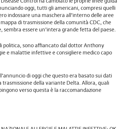
 Disease Control ha cambiato le proprie linee guida
nciando oggi, tutti gli americani, compresi quelli
o indossare una maschera all’interno delle aree
la mappa di trasmissione della comunità CDC, che
ne, sembra essere un’intera grande fetta del paese.
 politica, sono affiancato dal dottor Anthony
ergie e malattie infettive e consigliere medico capo
ll’annuncio di oggi che questo era basato sui dati
trasmissione della variante Delta. Allora, quali
e spingono verso questa è la raccomandazione
 NAZIONALE ALLERGIE E MALATTIE INFETTIVE: OK,