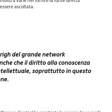
olto a varie nel fornire la fonte diretta
à essere ascoltata.
yrigh del grande network
nche che il diritto alla conoscenza
ntellettuale, soprattutto in questo
ne.