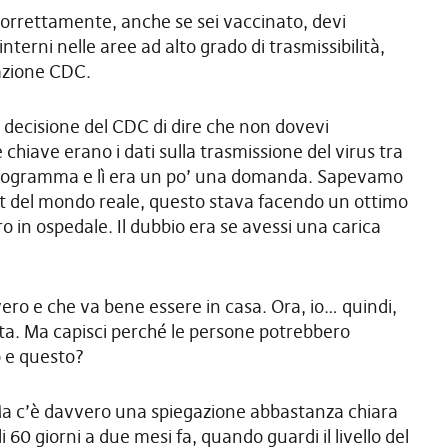
orrettamente, anche se sei vaccinato, devi
terni nelle aree ad alto grado di trasmissibilità,
nazione CDC.
decisione del CDC di dire che non dovevi
e chiave erano i dati sulla trasmissione del virus tra
l programma e lì era un po’ una domanda. Sapevamo
 test del mondo reale, questo stava facendo un ottimo
ro in ospedale. Il dubbio era se avessi una carica
vero e che va bene essere in casa. Ora, io… quindi,
lta. Ma capisci perché le persone potrebbero
o e questo?
Ma c’è davvero una spiegazione abbastanza chiara
i 60 giorni a due mesi fa, quando guardi il livello del