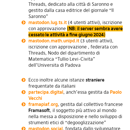
Threads, dedicato alla città di Saronno e
gestito dalla casa editrice del giornale “Il
Saronno”
mastodon.lug.ts.it
(4 utenti attivi), iscrizione
con approvazione
(
NB: il server sembra avere
cessato le attività a fine giugno 2024
)
mastodon.math.unipd.it
(3 utenti attivi),
iscrizione con approvazione , federata con
Threads, Nodo del dipartimento di
Matematica “Tullio Levi-Civita”
dell’Universita di Padova
Ecco inoltre alcune istanze
straniere
frequentate da italiani
partecipa.digital
, anch’essa gestita da
Paolo
Vecchi
framapiaf.org
, gestita dal collettivo francese
Framasoft
, il soggetto più attivo al mondo
nella messa a disposizione e nello sviluppo di
strumenti etici di “degooglizzazione”
mastodon.social
, fondata dallo sviluppatore