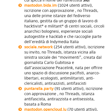
cui spicca il nome del fumettista
Sio
)
mastodon.bida.im
(1024 utenti attivi),
iscrizione con approvazione , no Threads,
una delle prime istanze del fediverso
italiano, gestita da un gruppo di lavoro di
hacktivist* e militant* di centri sociali, circoli
anarchici bolognesi, esperienze sociali
autogestite e hacklab e che raccoglie parte
dell’eredità di Indymedia Italia
sociale.network
(254 utenti attivi), iscrizione
su invito, no Threads, istanza vicina alla
sinistra sociale dei “movimenti”, creata dal
giornalista Carlo Gubitosa e
dall’associazione Peacelink, nata per offrire
uno spazio di discussione pacifisti, anarco-
libertari, ecologisti, antimilitaristi, anti-
clericalisti, antirazzisti, antifascisti
puntarella.party
(91 utenti attivi), iscrizione
con approvazione , no Threads, istanza
antifascista, antirazzista e antisessista,
basata a Roma
mastodon.opencloud.lu
(70 utenti attivi),