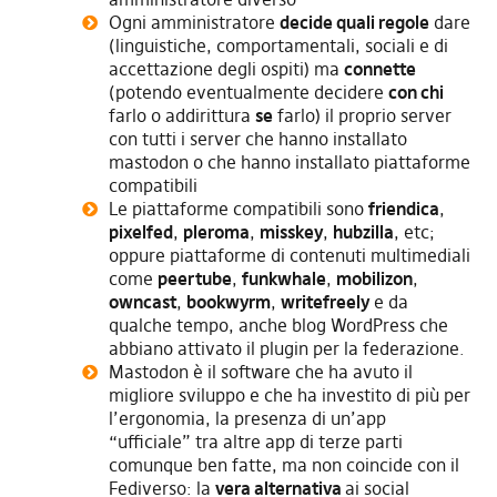
Ogni amministratore
decide quali regole
dare
(linguistiche, comportamentali, sociali e di
accettazione degli ospiti) ma
connette
(potendo eventualmente decidere
con chi
farlo o addirittura
se
farlo) il proprio server
con tutti i server che hanno installato
mastodon o che hanno installato piattaforme
compatibili
Le piattaforme compatibili sono
friendica
,
pixelfed
,
pleroma
,
misskey
,
hubzilla
, etc;
oppure piattaforme di contenuti multimediali
come
peertube
,
funkwhale
,
mobilizon
,
owncast
,
bookwyrm
,
writefreely
e da
qualche tempo, anche blog WordPress che
abbiano attivato il plugin per la federazione.
Mastodon è il software che ha avuto il
migliore sviluppo e che ha investito di più per
l’ergonomia, la presenza di un’app
“ufficiale” tra altre app di terze parti
comunque ben fatte, ma non coincide con il
Fediverso: la
vera alternativa
ai social