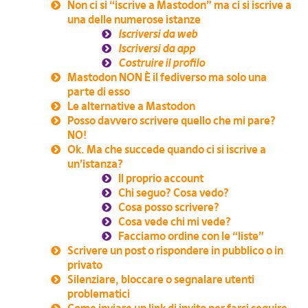
Non ci si “iscrive a Mastodon” ma ci si iscrive a
una delle numerose istanze
Iscriversi da web
Iscriversi da app
Costruire il profilo
Mastodon NON È il fediverso ma solo una
parte di esso
Le alternative a Mastodon
Posso davvero scrivere quello che mi pare?
NO!
Ok. Ma che succede quando ci si iscrive a
un’istanza?
Il proprio account
Chi seguo? Cosa vedo?
Cosa posso scrivere?
Cosa vede chi mi vede?
Facciamo ordine con le “liste”
Scrivere un post o rispondere in pubblico o in
privato
Silenziare, bloccare o segnalare utenti
problematici
Come inviare un link di invito per farsi seguire