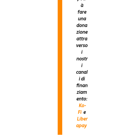
à
fare
una
dona
zione
attra
verso
i
nostr
i
canal
i di
finan
ziam
ento:
Ko-
Fi
e
Liber
apay