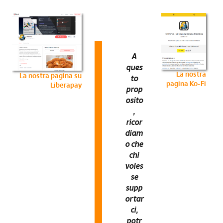
A
ques
La nostra
La nostra pagina su
to
pagina Ko-Fi
Liberapay
prop
osito
,
ricor
diam
o che
chi
voles
se
supp
ortar
ci,
potr