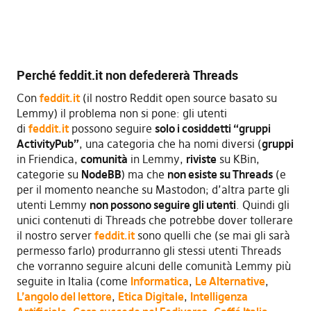
Perché feddit.it non defedererà Threads
Con
feddit.it
(il nostro Reddit open source basato su
Lemmy) il problema non si pone: gli utenti
di
feddit.it
possono seguire
solo i cosiddetti “gruppi
ActivityPub”
, una categoria che ha nomi diversi (
gruppi
in Friendica,
comunità
in Lemmy,
riviste
su KBin,
categorie su
NodeBB
) ma che
non esiste su Threads
(e
per il momento neanche su Mastodon; d’altra parte gli
utenti Lemmy
non possono seguire gli utenti
. Quindi gli
unici contenuti di Threads che potrebbe dover tollerare
il nostro server
feddit.it
sono quelli che (se mai gli sarà
permesso farlo) produrranno gli stessi utenti Threads
che vorranno seguire alcuni delle comunità Lemmy più
seguite in Italia (come
Informatica
,
Le Alternative
,
L’angolo del lettore
,
Etica Digitale
,
Intelligenza