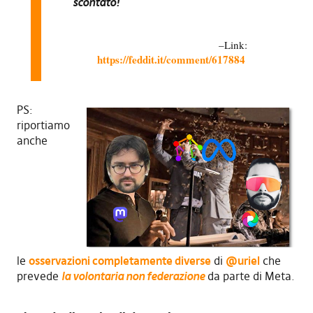
scontato!
Link:
https://feddit.it/comment/617884
PS:
riportiamo
anche
le
osservazioni completamente diverse
di
@uriel
che
prevede
la volontaria non federazione
da parte di Meta.