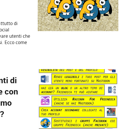
ttutto di
ocial
vare utenti che
ssi. Ecco come
ti di
e con
iamo
o?