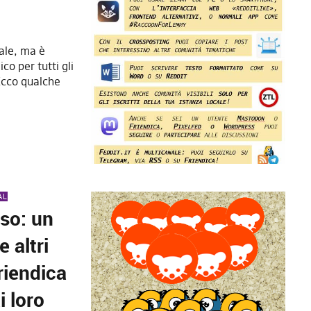
cale, ma è
co per tutti gli
 Ecco qualche
AL
rso: un
 altri
riendica
i loro