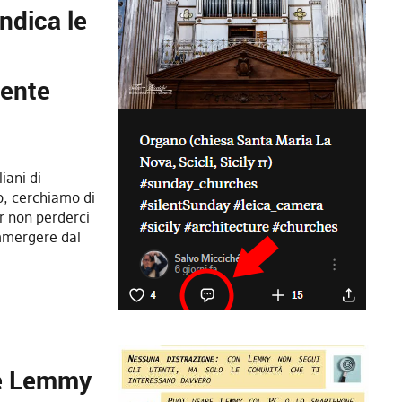
ndica le
mente
iani di
so, cerchiamo di
er non perderci
mmergere dal
re Lemmy