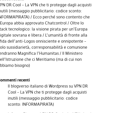
PN DR Cool – La VPN che ti protegge dagli acquisti
nutili (messaggio pubblicitario: codice sconto:
NFORMAPIRATA)
Ecco perché sono contento che
’Europa abbia approvato Chatcontrol
Oltre lo
tack tecnologico: la visione pirata per un’Europa
igitale sovrana e libera
L’umanità di fronte alla
fida dell’anti-Logos onnisciente e onnipotente –
olo sussidiarietà, corresponsabilità e comunione
endranno Magnifica l’Humanitas
Il Ministero
ell’Istruzione che ci Meritiamo (ma di cui non
bbiamo bisogno)
ommenti recenti
Il blogverso italiano di Wordpress
su
VPN DR
Cool – La VPN che ti protegge dagli acquisti
inutili (messaggio pubblicitario: codice
sconto: INFORMAPIRATA)