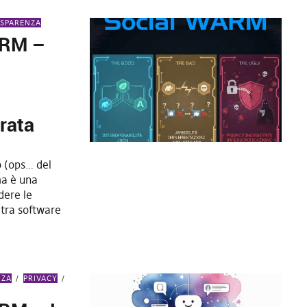
SPARENZA
ARM –
rata
o (ops… del
ma è una
dere le
tra software
NZA
PRIVACY