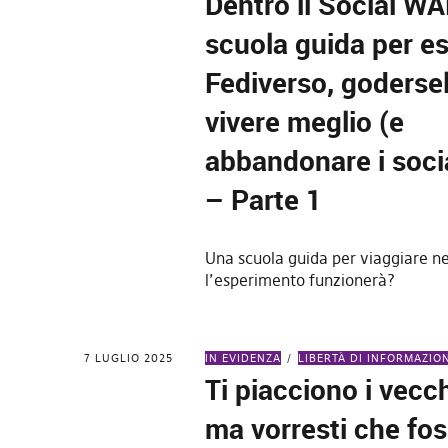
Dentro il Social W
scuola guida per es
Fediverso, goderse
vivere meglio (e
abbandonare i soci
– Parte 1
Una scuola guida per viaggiare ne
l’esperimento funzionerà?
7 LUGLIO 2025
IN EVIDENZA
LIBERTÀ DI INFORMAZIO
Ti piacciono i vecc
ma vorresti che fo