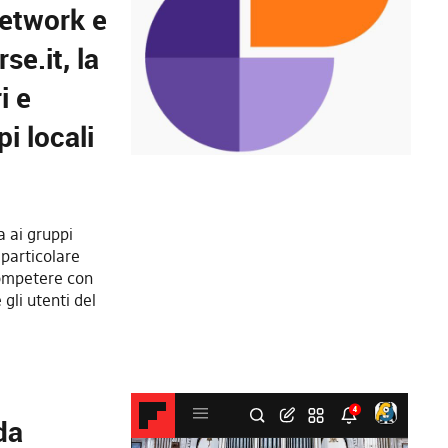
network e
se.it, la
i e
pi locali
 ai gruppi
 particolare
competere con
gli utenti del
da