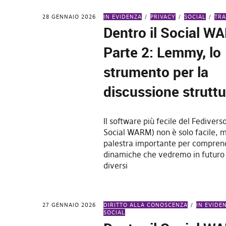
28 GENNAIO 2026
IN EVIDENZA
PRIVACY
SOCIAL
TRA
Dentro il Social W
Parte 2: Lemmy, lo
strumento per la
discussione struttu
Il software più fecile del Fedivers
Social WARM) non è solo facile, 
palestra importante per compren
dinamiche che vedremo in futuro 
diversi
27 GENNAIO 2026
DIRITTO ALLA CONOSCENZA
IN EVIDE
SOCIAL