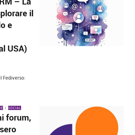
ARM – La
plorare il
lo e
al USA)
l Fediverso:
NE
SOCIAL
hi forum,
ssero