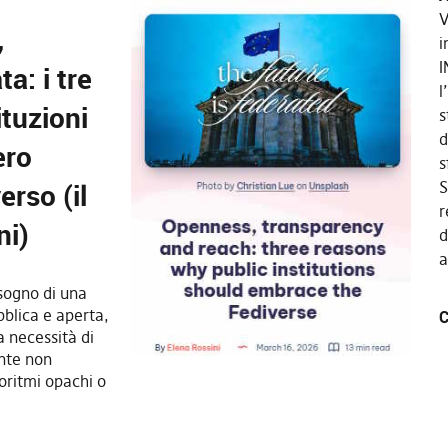
V
,
i
I
a: i tre
l
ituzioni
s
d
ero
s
erso (il
S
r
ni)
d
a
sogno di una
blica e aperta,
C
za necessità di
ente non
oritmi opachi o