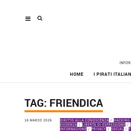
INFOR
HOME
I PIRATI ITALIAN
TAG:
FRIENDICA
16 MARZO 2026
DIRITTO ALLA CONOSCENZA
HACKING 
EVIDENZA
LIBERTÀ DI ESPRESSIONE
INFORMAZIONE
PRIVACY
SOCIAL