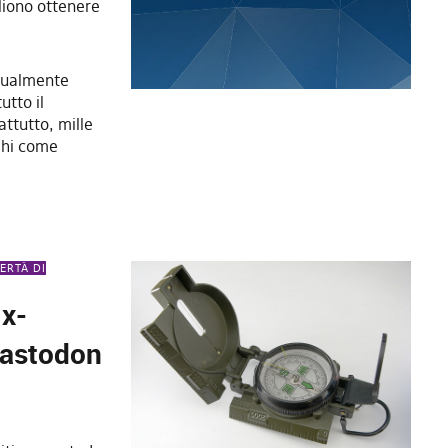
gliono ottenere
ttualmente
utto il
attutto, mille
eghi come
BERTÀ DI
 x-
 mastodon