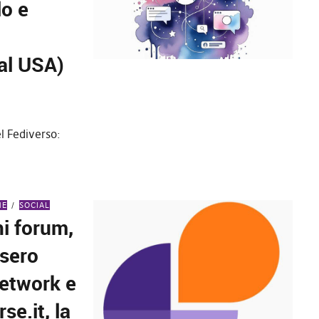
lo e
al USA)
l Fediverso:
NE
SOCIAL
hi forum,
ssero
network e
se.it, la