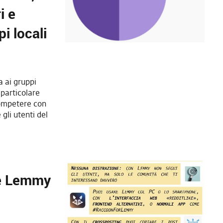
i e
pi locali
 ai gruppi
 particolare
competere con
gli utenti del
re Lemmy