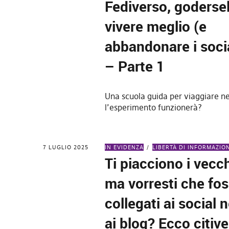
Fediverso, goderse
vivere meglio (e
abbandonare i soci
– Parte 1
Una scuola guida per viaggiare ne
l’esperimento funzionerà?
7 LUGLIO 2025
IN EVIDENZA
LIBERTÀ DI INFORMAZIO
Ti piacciono i vecc
ma vorresti che fo
collegati ai social 
ai blog? Ecco citiver