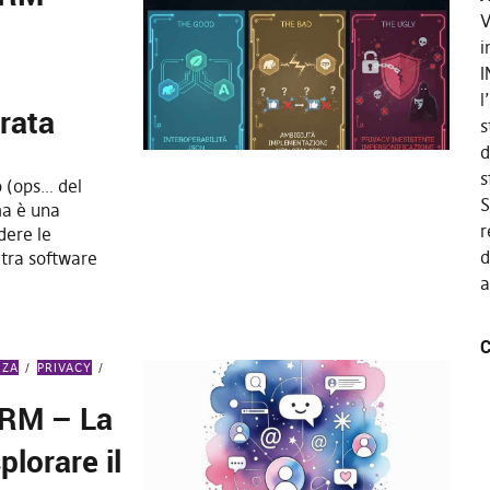
V
i
I
l
rata
s
d
s
o (ops… del
S
ma è una
r
dere le
d
tra software
a
C
NZA
PRIVACY
ARM – La
plorare il