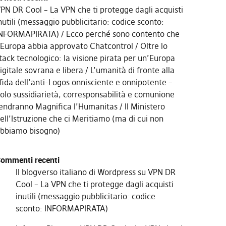
PN DR Cool – La VPN che ti protegge dagli acquisti
nutili (messaggio pubblicitario: codice sconto:
NFORMAPIRATA)
Ecco perché sono contento che
’Europa abbia approvato Chatcontrol
Oltre lo
tack tecnologico: la visione pirata per un’Europa
igitale sovrana e libera
L’umanità di fronte alla
fida dell’anti-Logos onnisciente e onnipotente –
olo sussidiarietà, corresponsabilità e comunione
endranno Magnifica l’Humanitas
Il Ministero
ell’Istruzione che ci Meritiamo (ma di cui non
bbiamo bisogno)
ommenti recenti
Il blogverso italiano di Wordpress
su
VPN DR
Cool – La VPN che ti protegge dagli acquisti
inutili (messaggio pubblicitario: codice
sconto: INFORMAPIRATA)