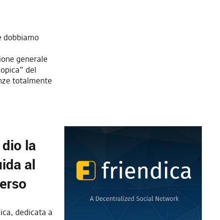
he dobbiamo
ione generale
copica” del
enze totalmente
 dio la
ida al
verso
dica, dedicata a