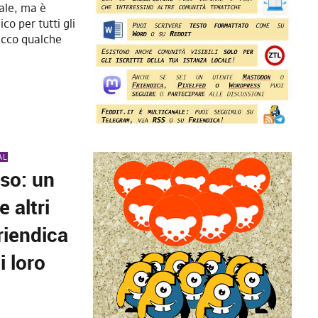
cale, ma è
co per tutti gli
 Ecco qualche
AL
rso: un
 altri
riendica
i loro