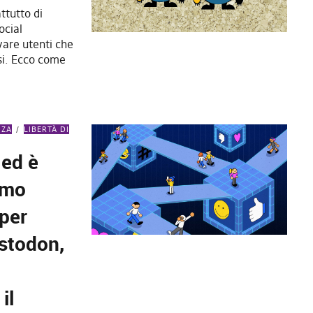
ttutto di
ocial
vare utenti che
ssi. Ecco come
NZA
LIBERTÀ DI
 ed è
amo
 per
stodon,
il