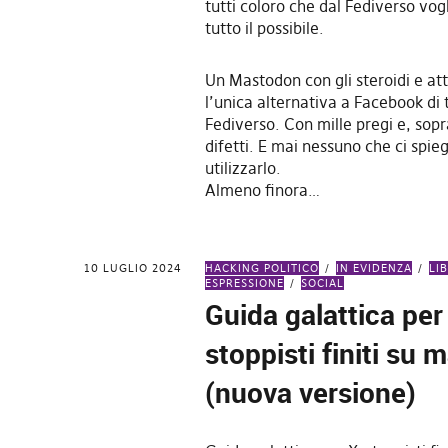
tutti coloro che dal Fediverso vo
tutto il possibile.
Un Mastodon con gli steroidi e a
l’unica alternativa a Facebook di t
Fediverso. Con mille pregi e, sopr
difetti. E mai nessuno che ci spi
utilizzarlo.
Almeno finora…
10 LUGLIO 2024
HACKING POLITICO
IN EVIDENZA
LI
ESPRESSIONE
SOCIAL
Guida galattica per
stoppisti finiti su
(nuova versione)