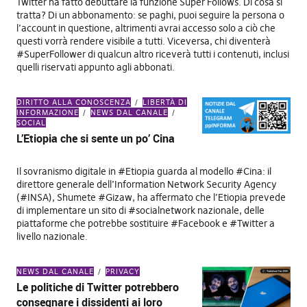
Twitter ha fatto debuttare la funzione Super Follows. Di cosa si
tratta? Di un abbonamento: se paghi, puoi seguire la persona o
l’account in questione, altrimenti avrai accesso solo a ciò che
questi vorrà rendere visibile a tutti. Viceversa, chi diventerà
#SuperFollower di qualcun altro riceverà tutti i contenuti, inclusi
quelli riservati appunto agli abbonati.
DIRITTO ALLA CONOSCENZA
LIBERTÀ DI
INFORMAZIONE
NEWS DAL CANALE
SOCIAL
L’Etiopia che si sente un po’ Cina
Il sovranismo digitale in #Etiopia guarda al modello #Cina: il
direttore generale dell’Information Network Security Agency
(#INSA), Shumete #Gizaw, ha affermato che l’Etiopia prevede
di implementare un sito di #socialnetwork nazionale, delle
piattaforme che potrebbe sostituire #Facebook e #Twitter a
livello nazionale.
NEWS DAL CANALE
PRIVACY
Le politiche di Twitter potrebbero
consegnare i dissidenti ai loro