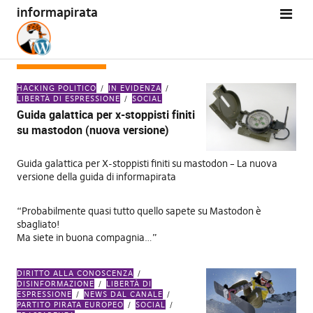
informapirata
TAG:
TWITTER
HACKING POLITICO
IN EVIDENZA
LIBERTÀ DI ESPRESSIONE
SOCIAL
Guida galattica per x-stoppisti finiti
su mastodon (nuova versione)
Guida galattica per X-stoppisti finiti su mastodon – La nuova
versione della guida di informapirata
“Probabilmente quasi tutto quello sapete su Mastodon è
sbagliato!
Ma siete in buona compagnia…”
DIRITTO ALLA CONOSCENZA
DISINFORMAZIONE
LIBERTÀ DI
ESPRESSIONE
NEWS DAL CANALE
PARTITO PIRATA EUROPEO
SOCIAL