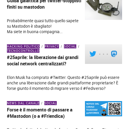
Guida galattica per twitter-stoppisti
finiti su mastodon
Probabilmente quasi tutto quello sapete
su Mastodon è sbagliato!
Ma siete in buona compagnia…
HACKING POLITICO
PRIVACY
SOCIAL
TECNOCONTROLLO
#25aprile: la liberazione dai grandi
social network centralizzati?
Elon Musk ha comprato #Twitter. Questo #25aprile può essere
anche una liberazione dalle grandi piattaforme proprietarie? È
forse giunto il momento di migrare verso il #Fediverso?
NEWS DAL CANALE
SOCIAL
Forse è il momento di passare a
#Mastodon (o a #Friendica)