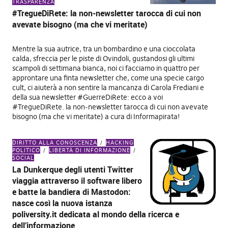
TRASPARENZA
#TregueDiRete: la non-newsletter tarocca di cui non
avevate bisogno (ma che vi meritate)
Mentre la sua autrice, tra un bombardino e una cioccolata
calda, sfreccia per le piste di Ovindoli, gustandosi gli ultimi
scampoli di settimana bianca, noi ci facciamo in quattro per
approntare una finta newsletter che, come una specie cargo
cult, ci aiuterà a non sentire la mancanza di Carola Frediani e
della sua newsletter #GuerreDiRete: ecco a voi
#TregueDiRete. la non-newsletter tarocca di cui non avevate
bisogno (ma che vi meritate) a cura di Informapirata!
DIRITTO ALLA CONOSCENZA
HACKING
POLITICO
LIBERTÀ DI INFORMAZIONE
SOCIAL
La Dunkerque degli utenti Twitter
viaggia attraverso il software libero
e batte la bandiera di Mastodon:
nasce così la nuova istanza
poliversity.it dedicata al mondo della ricerca e
dell’informazione