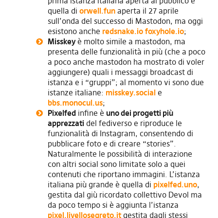
prima istanza italiana aperta al pubblico è
quella di
orwell.fun
aperta il 27 aprile
sull’onda del successo di Mastodon, ma oggi
esistono anche
redsnake.io
foxyhole.io
;
Misskey
è molto simile a mastodon, ma
presenta delle funzionalità in più (che a poco
a poco anche mastodon ha mostrato di voler
aggiungere) quali i messaggi broadcast di
istanza e i “gruppi”; al momento vi sono due
istanze italiane:
misskey.social
e
bbs.monocul.us
;
Pixelfed
infine è
uno dei progetti più
apprezzati
del fediverso e riproduce le
funzionalità di Instagram, consentendo di
pubblicare foto e di creare “stories”.
Naturalmente le possibilità di interazione
con altri social sono limitate solo a quei
contenuti che riportano immagini. L’istanza
italiana più grande è quella di
pixelfed.uno
,
gestita dal giù ricordato collettivo Devol ma
da poco tempo si è aggiunta l’istanza
pixel.livellosegreto.it
gestita dagli stessi