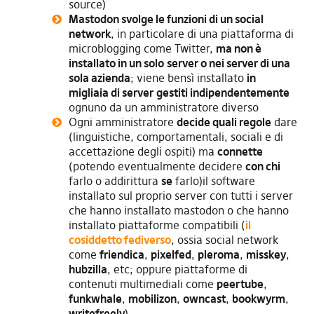
source)
Mastodon svolge le funzioni di un social
network
, in particolare di una piattaforma di
microblogging come Twitter,
ma non è
installato in un
solo
server o nei server di una
sola azienda
; viene bensì installato
in
migliaia di server
gestiti indipendentemente
ognuno da un amministratore diverso
Ogni amministratore
decide quali regole
dare
(linguistiche, comportamentali, sociali e di
accettazione degli ospiti) ma
connette
(potendo eventualmente decidere
con chi
farlo o addirittura
se
farlo)il software
installato sul proprio server con tutti i server
che hanno installato mastodon o che hanno
installato piattaforme compatibili (
il
cosiddetto fediverso
, ossia social network
come
friendica
,
pixelfed
,
pleroma
,
misskey
,
hubzilla
, etc; oppure piattaforme di
contenuti multimediali come
peertube
,
funkwhale
,
mobilizon
,
owncast
,
bookwyrm
,
writefreely
)