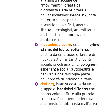
alla sinistra sociale dei
“movimenti”, creata dal
giornalista
Carlo Gubitosa
e
dall’associazione
Peacelink
, nata
per offrire uno spazio di
discussione pacifisti, anarco-
libertari, ecologisti, antimilitaristi,
anti-clericalisti, antirazzisti,
antifascisti
mastodon.bida.im
, una delle
prime
istanze del fediverso italiano
,
gestita da un gruppo di lavoro di
hacktivist* e militant* di centri
sociali, circoli anarchici
bolognesi
,
esperienze sociali autogestite e
hacklab e che raccoglie parte
dell’eredità di Indymedia Italia
cisti.org
, istanza gestita da un
gruppo di
hackivisti di Torino
che
hanno voluto offrire alla propria
comunità fortemente orientata
alla sinistra antifascista o all’area