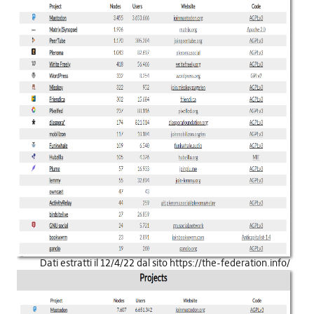
Dati estratti il 12/4/22 dal sito https://the-federation.info/