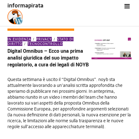
informapirata
TAG:
DIGITAL OMNIBUS
IN EVIDENZA
PRIVACY
STATO DI
DIRITTO
TECNOCONTROLLO
Digital Omnibus – Ecco una prima
analisi giuridica del suo impatto
regolatorio, a cura dei legali di NOYB
Questa settimana è uscito il “Digital Omnibus”. noyb sta
attualmente lavorando a un’analisi scritta approfondita che
speriamo di pubblicare nei prossimi giorni. In anteprima,
abbiamo riunito in un video i membri del team che hanno
lavorato sui vari aspetti della proposta Omnibus della
Commissione Europea, per approfondire argomenti selezionati
(la nuova definizione di dati personali, la nuova esenzione per la
ricerca, le limitazioni alle norme sulla trasparenza e le nuove
regole sull’accesso alle apparecchiature terminali).