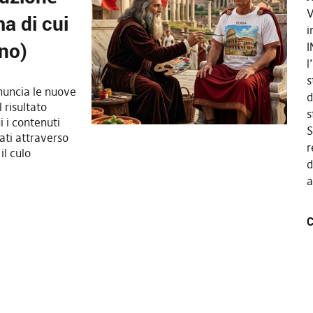
V
a di cui
i
no)
I
l
s
nuncia le nuove
d
l risultato
s
i i contenuti
S
sati attraverso
r
il culo
d
a
C