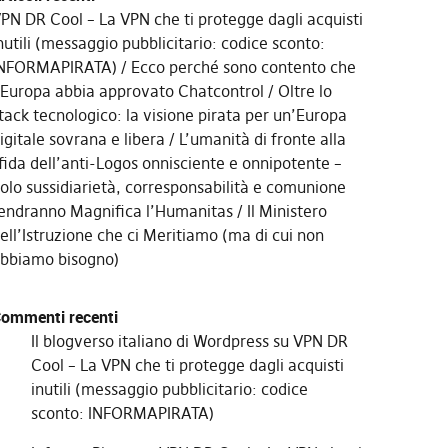
PN DR Cool – La VPN che ti protegge dagli acquisti
nutili (messaggio pubblicitario: codice sconto:
NFORMAPIRATA)
Ecco perché sono contento che
’Europa abbia approvato Chatcontrol
Oltre lo
tack tecnologico: la visione pirata per un’Europa
igitale sovrana e libera
L’umanità di fronte alla
fida dell’anti-Logos onnisciente e onnipotente –
olo sussidiarietà, corresponsabilità e comunione
endranno Magnifica l’Humanitas
Il Ministero
ell’Istruzione che ci Meritiamo (ma di cui non
bbiamo bisogno)
ommenti recenti
Il blogverso italiano di Wordpress
su
VPN DR
Cool – La VPN che ti protegge dagli acquisti
inutili (messaggio pubblicitario: codice
sconto: INFORMAPIRATA)