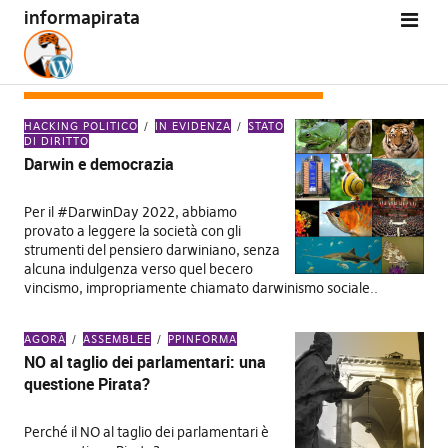
informapirata
TAG:
TAGLIO DEI PARLAMENTARI
HACKING POLITICO
IN EVIDENZA
STATO
DI DIRITTO
Darwin e democrazia
Per il #DarwinDay 2022, abbiamo
provato a leggere la società con gli
strumenti del pensiero darwiniano, senza
alcuna indulgenza verso quel becero
vincismo, impropriamente chiamato darwinismo sociale..
AGORÀ
ASSEMBLEE
PPINFORMA
NO al taglio dei parlamentari: una
questione Pirata?
Perché il NO al taglio dei parlamentari è