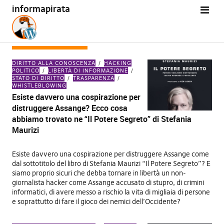
informapirata
TAG:
WIKILEAKS
DIRITTO ALLA CONOSCENZA
HACKING
POLITICO
LIBERTÀ DI INFORMAZIONE
STATO DI DIRITTO
TRASPARENZA
WHISTLEBLOWING
Esiste davvero una cospirazione per
distruggere Assange? Ecco cosa
abbiamo trovato ne “Il Potere Segreto” di Stefania
Maurizi
Esiste davvero una cospirazione per distruggere Assange come
dal sottotitolo del libro di Stefania Maurizi “Il Potere Segreto”? E
siamo proprio sicuri che debba tornare in libertà un non-
giornalista hacker come Assange accusato di stupro, di crimini
informatici, di avere messo a rischio la vita di migliaia di persone
e soprattutto di fare il gioco dei nemici dell’Occidente?